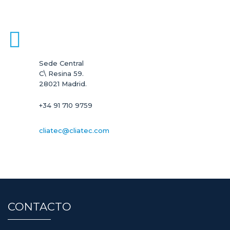
Sede Central

C\ Resina 59.

28021 Madrid.
+34 91 710 9759
cliatec@cliatec.com
CONTACTO