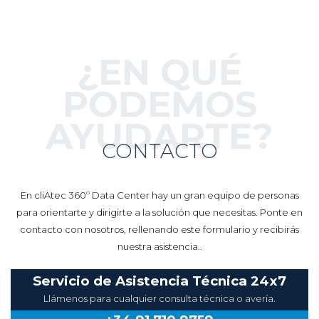
¿EN QUÉ
PODEMOS
AYUDARTE?
CONTACTO
En cliAtec 360º Data Center hay un gran equipo de personas
para orientarte y dirigirte a la solución que necesitas. Ponte en
contacto con nosotros, rellenando este formulario y recibirás
nuestra asistencia..
Servicio de Asistencia Técnica 24x7
Llámenos para cualquier consulta técnica o avería.