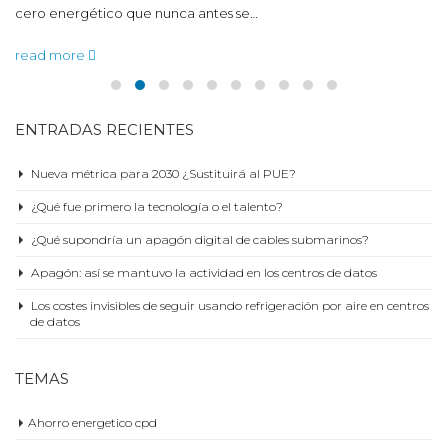
cero energético que nunca antes se…
read more
ENTRADAS RECIENTES
Nueva métrica para 2030 ¿Sustituirá al PUE?
¿Qué fue primero la tecnología o el talento?
¿Qué supondría un apagón digital de cables submarinos?
Apagón: así se mantuvo la actividad en los centros de datos
Los costes invisibles de seguir usando refrigeración por aire en centros
de datos
TEMAS
Ahorro energetico cpd