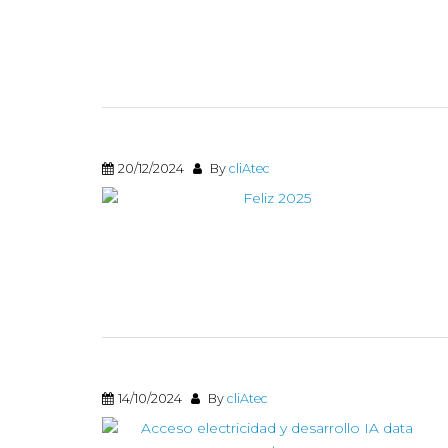
20/12/2024
By
cliAtec
14/10/2024
By
cliAtec