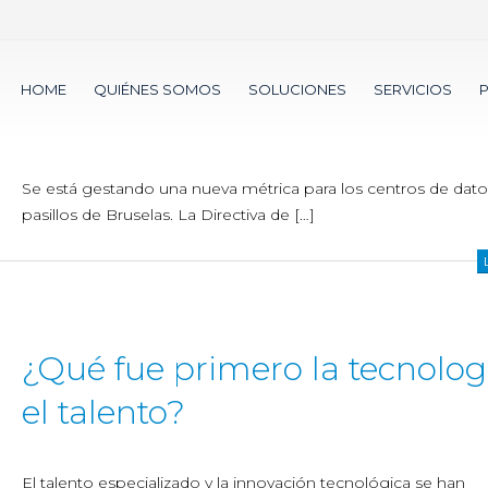
Nueva métrica para 2030
HOME
QUIÉNES SOMOS
SOLUCIONES
SERVICIOS
¿Sustituirá al PUE?
Se está gestando una nueva métrica para los centros de dato
pasillos de Bruselas. La Directiva de […]
¿Qué fue primero la tecnolog
el talento?
El talento especializado y la innovación tecnológica se han