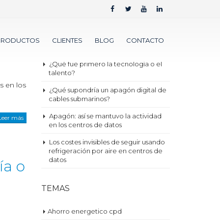
ENTRADAS RECIENTES
Nueva métrica para 2030 ¿Sustituirá
PRODUCTOS
CLIENTES
BLOG
CONTACTO
al PUE?
¿Qué fue primero la tecnología o el
talento?
s en los
¿Qué supondría un apagón digital de
cables submarinos?
Apagón: así se mantuvo la actividad
Leer más
en los centros de datos
Los costes invisibles de seguir usando
refrigeración por aire en centros de
datos
ía o
TEMAS
Ahorro energetico cpd