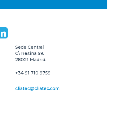
Sede Central

C\ Resina 59.

28021 Madrid.
+34 91 710 9759
cliatec@cliatec.com