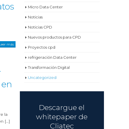
atos
Micro Data Center
Noticias
Noticias CPD
Nuevos productos para CPD
Leer más
Proyectos cpd
refrigeración Data Center
Transformación Digital
r
Uncategorized
 en
Descargue el
e la
whitepaper de
en […]
Cliatec