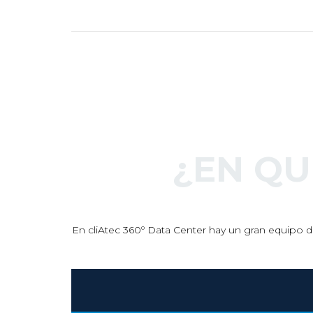
¿EN Q
En cliAtec 360º Data Center hay un gran equipo de