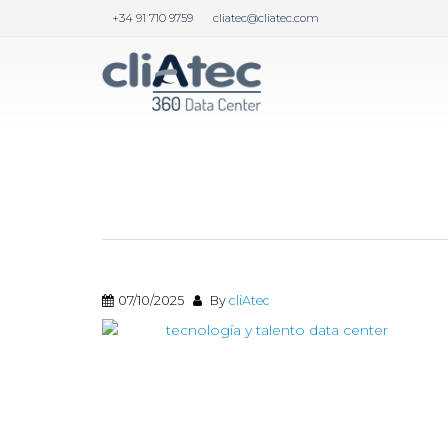
+34 91 710 9759
cliatec@cliatec.com
28/11/2025
By
cliAtec
07/10/2025
By
cliAtec