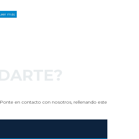
Leer más
DARTE?
s. Ponte en contacto con nosotros, rellenando este