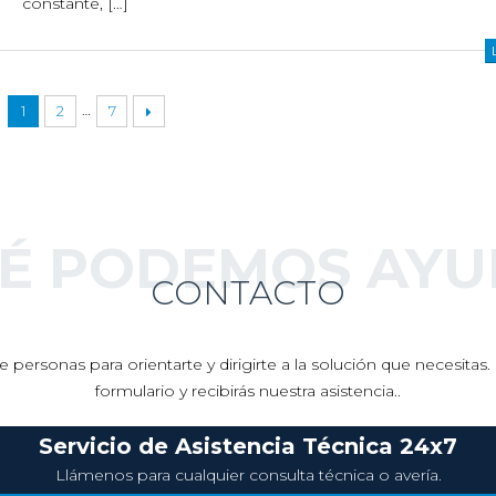
constante, […]
…
1
2
7
UÉ PODEMOS AYU
CONTACTO
 personas para orientarte y dirigirte a la solución que necesita
formulario y recibirás nuestra asistencia..
Servicio de Asistencia Técnica 24x7
Llámenos para cualquier consulta técnica o avería.