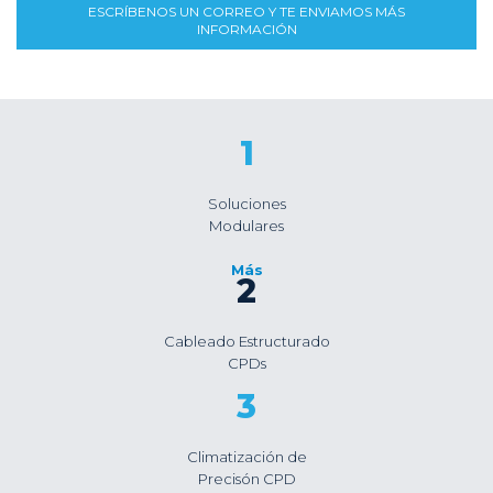
ESCRÍBENOS UN CORREO Y TE ENVIAMOS MÁS
INFORMACIÓN
1
Soluciones
Modulares
Más
2
Cableado Estructurado
CPDs
3
Climatización de
Precisón CPD