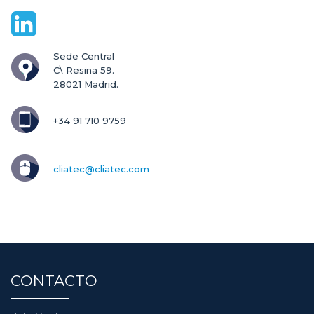
Sede Central

C\ Resina 59.

28021 Madrid.
+34 91 710 9759
cliatec@cliatec.com
CONTACTO