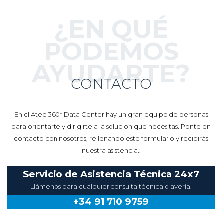
¿EN QUÉ
PODEMOS
AYUDARTE?
CONTACTO
En cliAtec 360º Data Center hay un gran equipo de personas
para orientarte y dirigirte a la solución que necesitas. Ponte en
contacto con nosotros, rellenando este formulario y recibirás
nuestra asistencia..
Servicio de Asistencia Técnica 24x7
Llámenos para cualquier consulta técnica o avería.
+34 91 710 9759