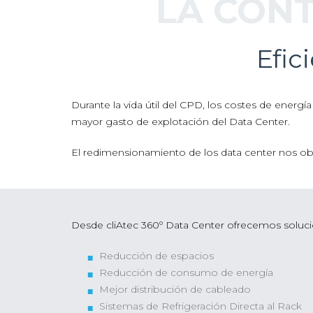
LA CONT
Efic
Durante la vida útil del CPD, los costes de energ
mayor gasto de explotación del Data Center.
El redimensionamiento de los data center nos obl
Desde cliAtec 360º Data Center ofrecemos solucio
Reducción de espacios
Reducción de consumo de energía
Mejor distribución de cableado
Sistemas de Refrigeración Directa al Rack