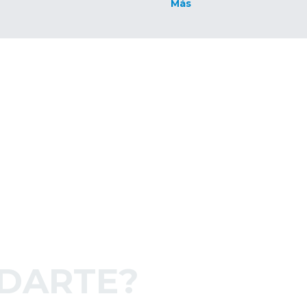
Más
DARTE?