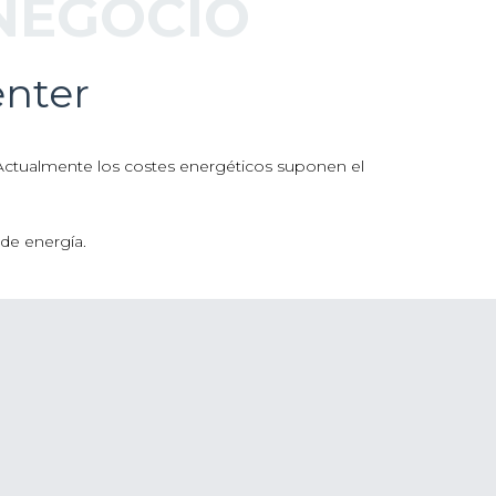
 NEGOCIO
enter
). Actualmente los costes energéticos suponen el
de energía.