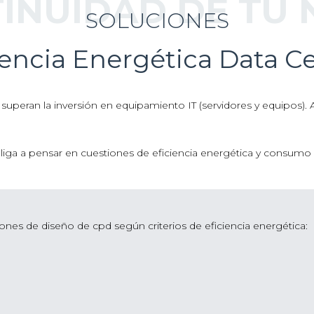
INUIDAD DE TU
SOLUCIONES
iencia Energética Data C
ía superan la inversión en equipamiento IT (servidores y equipos
iga a pensar en cuestiones de eficiencia energética y consumo 
nes de diseño de cpd según criterios de eficiencia energética: