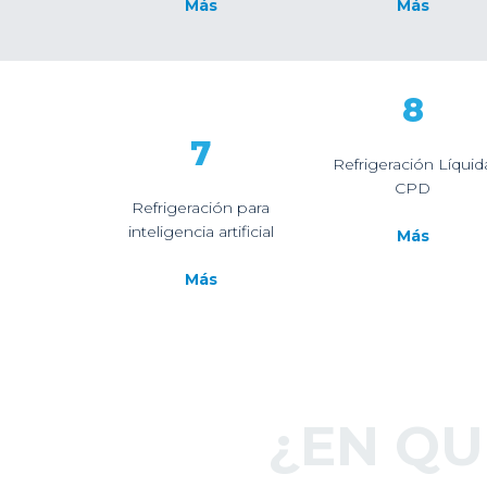
Más
Más
8
7
Refrigeración Líquid
CPD
Refrigeración para
inteligencia artificial
Más
Más
¿EN Q