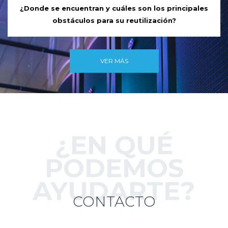
¿Donde se encuentran y cuáles son los principales
obstáculos para su reutilización?
VER MÁS
¿EN QUÉ
PODEMOS
AYUDARTE?
CONTACTO