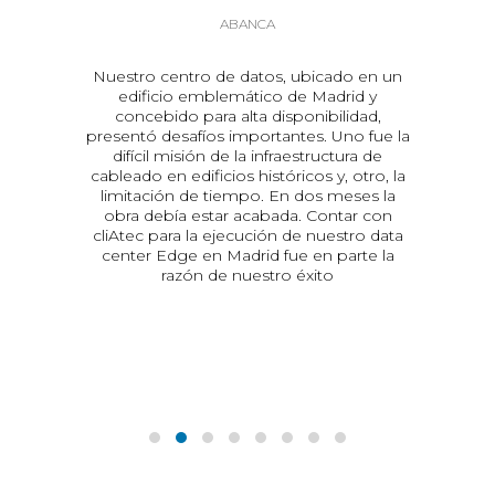
ABANCA
 un
Nuestro centro de datos, ubicado en un
C
de
edificio emblemático de Madrid y
nu
concebido para alta disponibilidad,
los
presentó desafíos importantes. Uno fue la
difícil misión de la infraestructura de
r
cableado en edificios históricos y, otro, la
limitación de tiempo. En dos meses la
ca y
obra debía estar acabada. Contar con
pre
,
cliAtec para la ejecución de nuestro data
el
center Edge en Madrid fue en parte la
cl
 y
razón de nuestro éxito
c
a
ios
cto