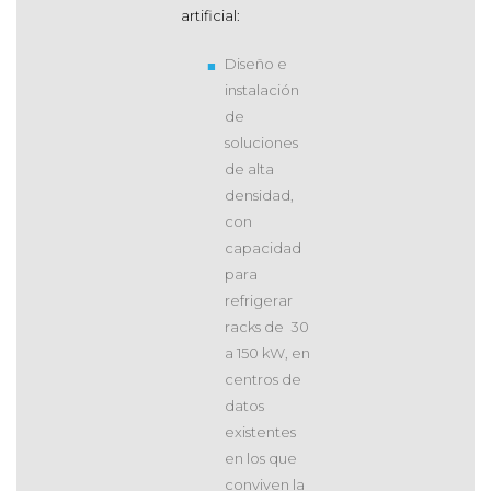
artificial:
Diseño e
instalación
de
soluciones
de alta
densidad,
con
capacidad
para
refrigerar
racks de 30
a 150 kW, en
centros de
datos
existentes
en los que
conviven la