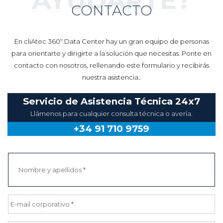
AYUDARTE?
CONTACTO
En cliAtec 360º Data Center hay un gran equipo de personas
para orientarte y dirigirte a la solución que necesitas. Ponte en
contacto con nosotros, rellenando este formulario y recibirás
nuestra asistencia..
Servicio de Asistencia Técnica 24x7
Llámenos para cualquier consulta técnica o avería.
+34 91 710 9759