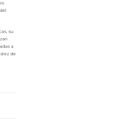
es
del
cas, su
ozan
cadas a
ustez de