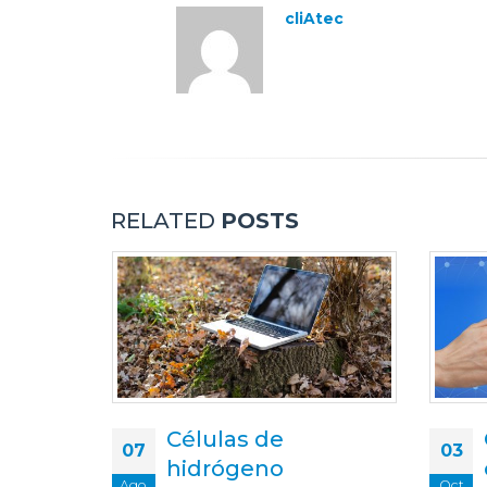
cliAtec
RELATED
POSTS
Chat GPT: ¿su
03
23
crecimiento
Oct
Abr