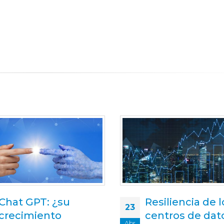
Resiliencia de los
Cooling PRO o
07
centros de datos a
optimizar la
Nov