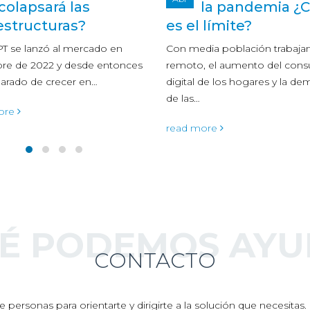
la pandemia ¿Cuál
refrigeración e
 límite?
CPD
ia población trabajando en
Finaliza la segunda edición de
, el aumento del consumo
programa Cooling PRO, un c
 de los hogares y la demanda
cooling a nivel de especialista
mejorar la…
ore
read more
UÉ PODEMOS AYU
CONTACTO
 personas para orientarte y dirigirte a la solución que necesita