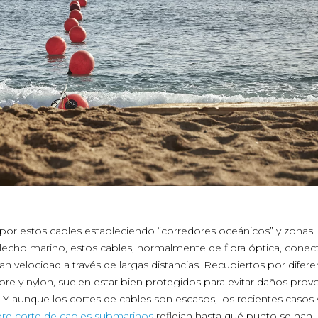
por estos cables estableciendo “corredores oceánicos” y zonas
l lecho marino, estos cables, normalmente de fibra óptica, conec
an velocidad a través de largas distancias. Recubiertos por difere
bre y nylon, suelen estar bien protegidos para evitar daños pro
 Y aunque los cortes de cables son escasos, los recientes casos 
bre corte de cables submarinos
reflejan hasta qué punto se han