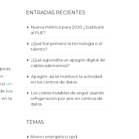
ENTRADAS RECIENTES
Nueva métrica para 2030 ¿Sustituirá
al PUE?
¿Qué fue primero la tecnología o el
talento?
¿Qué supondría un apagón digital de
cables submarinos?
ropeas
os
Apagón: así se mantuvo la actividad
en los centros de datos
 luz
un
de los
Los costes invisibles de seguir usando
en la
refrigeración por aire en centros de
datos
TEMAS
Ahorro energetico cpd