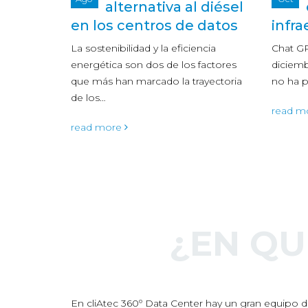
 diésel
colapsará las
datos
infraestructuras?
es el
ncia
Chat GPT se lanzó al mercado en
Con med
factores
diciembre de 2022 y desde entonces
remoto
yectoria
no ha parado de crecer en…
digital
de las…
read more
read m
¿EN Q
En cliAtec 360º Data Center hay un gran equipo de