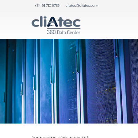
+34 91 710 9759
cliatec@cliatec.com
[wpdreams_ajaxsearchlite]