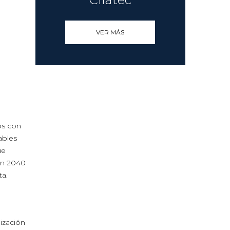
VER MÁS
os con
ables
ue
 en 2040
ta.
lización