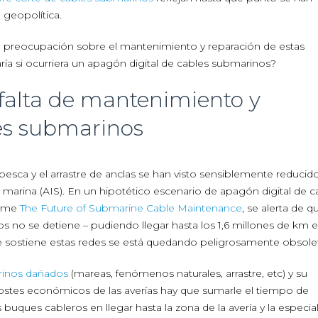
 geopolítica.
na preocupación sobre el mantenimiento y reparación de estas
ría si ocurriera un apagón digital de cables submarinos?
 falta de mantenimiento y
es submarinos
esca y el arrastre de anclas se han visto sensiblemente reducid
 marina (AIS). En un hipotético escenario de apagón digital de c
forme
The Future of Submarine Cable Maintenance
, se alerta de q
os no se detiene – pudiendo llegar hasta los 1,6 millones de km
ue sostiene estas redes se está quedando peligrosamente obsole
rinos dañados
(mareas, fenómenos naturales, arrastre, etc) y su
costes económicos de las averías hay que sumarle el tiempo de
 buques cableros en llegar hasta la zona de la avería y la especia