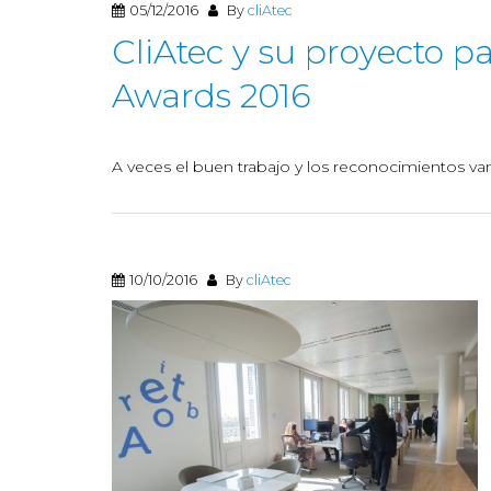
05/12/2016
By
cliAtec
CliAtec y su proyecto p
Awards 2016
A veces el buen trabajo y los reconocimientos van 
10/10/2016
By
cliAtec