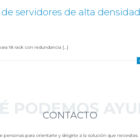
 de servidores de alta densida
 para 18 rack con redundancia […]
UÉ PODEMOS AYU
CONTACTO
 personas para orientarte y dirigirte a la solución que necesita