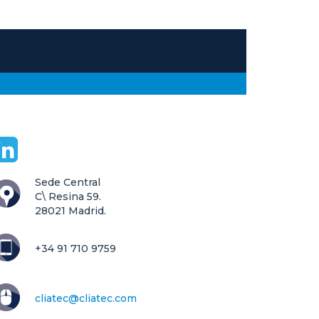
Sede Central

C\ Resina 59.

28021 Madrid.
+34 91 710 9759
cliatec@cliatec.com