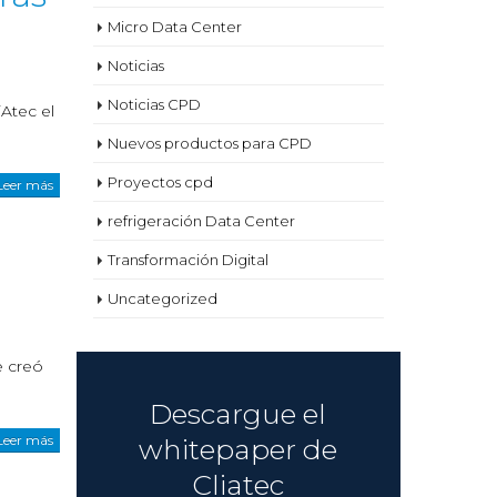
Micro Data Center
Noticias
Noticias CPD
Atec el
Nuevos productos para CPD
Proyectos cpd
Leer más
refrigeración Data Center
Transformación Digital
Uncategorized
e creó
Descargue el
Leer más
whitepaper de
Cliatec