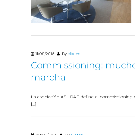
11/08/2016
By
cliAtec
Commissioning: mucho
marcha
La asociación ASHRAE define el commissioning en 
[…]