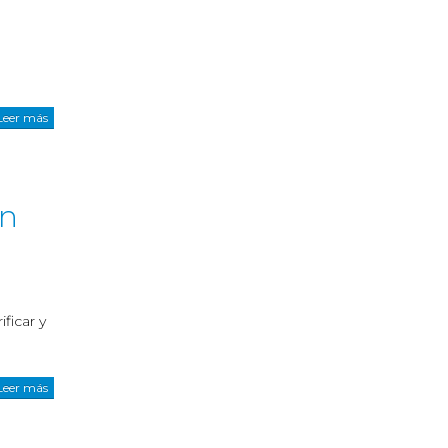
Leer más
en
ficar y
Leer más