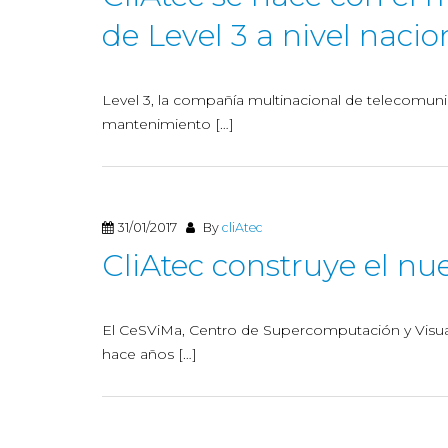
de Level 3 a nivel nacio
Level 3, la compañía multinacional de telecomunic
mantenimiento […]
31/01/2017
By
cliAtec
CliAtec construye el nue
El CeSViMa, Centro de Supercomputación y Visua
hace años […]