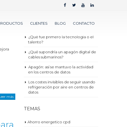
ENTRADAS RECIENTES
 CPD
Nueva métrica para 2030 ¿Sustituirá
PRODUCTOS
CLIENTES
BLOG
CONTACTO
al PUE?
¿Qué fue primero la tecnología o el
talento?
ejora
¿Qué supondría un apagón digital de
cables submarinos?
Apagón: así se mantuvo la actividad
en los centros de datos
Los costes invisibles de seguir usando
refrigeración por aire en centros de
datos
Leer más
TEMAS
para
Ahorro energetico cpd