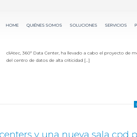
cliAtec ejecuta las obras del
HOME
QUIÉNES SOMOS
SOLUCIONES
SERVICIOS
de alta criticidad de acens
cliAtec, 360º Data Center, ha llevado a cabo el proyecto de m
del centro de datos de alta criticidad […]
 centers y una nueva sala cpd 