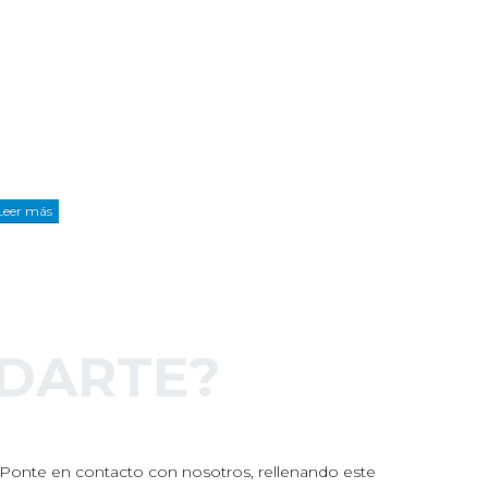
d
Leer más
DARTE?
s. Ponte en contacto con nosotros, rellenando este