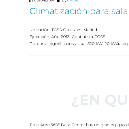
08/04/2014
By
cliAtec
Climatización para sala
Ubicación: TGSS Orcasitas. Madrid
Ejecución: Año 2013. Contratista: TGSS
Potencia frigorífica instalada: 520 kW. 20 kW/rack
¿EN Q
En cliAtec 360º Data Center hay un gran equipo de