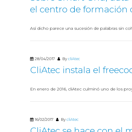
el centro de formación 
Así dicho parece una sucesión de palabras sin coh
28/04/2017
By
cliAtec
CliAtec instala el freec
En enero de 2016, cliAtec culminó uno de los pro
16/02/2017
By
cliAtec
CliAtec se hace con el 