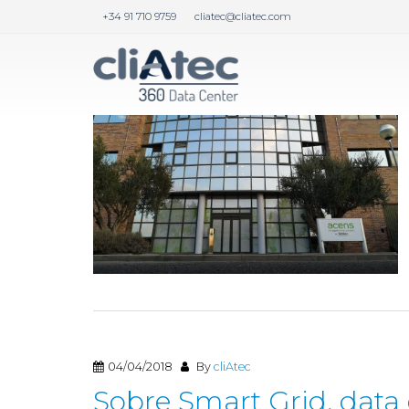
+34 91 710 9759
cliatec@cliatec.com
05/02/2020
By
cliAtec
04/04/2018
By
cliAtec
Sobre Smart Grid, data