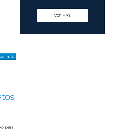
VER MÁS
Leer más
atos
po para