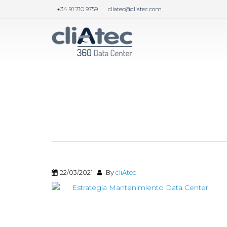
+34 91 710 9759
cliatec@cliatec.com
28/06/2024
By
cliAtec
22/03/2021
By
cliAtec