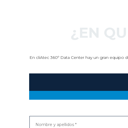
¿EN Q
En cliAtec 360º Data Center hay un gran equipo de