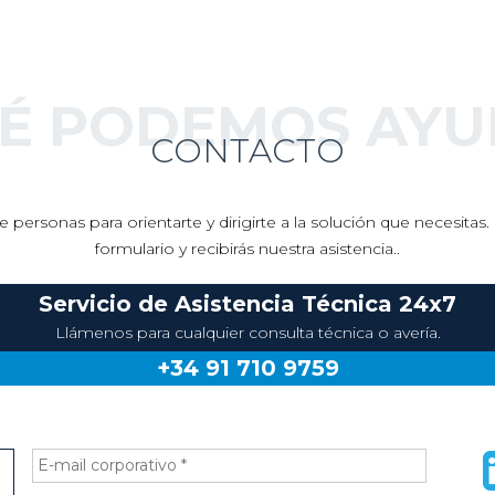
UÉ PODEMOS AYU
CONTACTO
 personas para orientarte y dirigirte a la solución que necesita
formulario y recibirás nuestra asistencia..
Servicio de Asistencia Técnica 24x7
Llámenos para cualquier consulta técnica o avería.
+34 91 710 9759