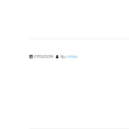
07/02/2019
By
cliAtec