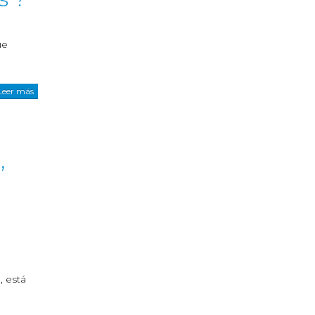
ue
Leer más
,
, está