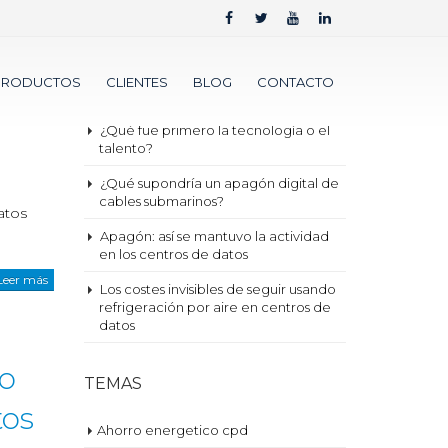
ENTRADAS RECIENTES
Nueva métrica para 2030 ¿Sustituirá
PRODUCTOS
CLIENTES
BLOG
CONTACTO
al PUE?
atos
¿Qué fue primero la tecnología o el
talento?
¿Qué supondría un apagón digital de
cables submarinos?
atos
Apagón: así se mantuvo la actividad
en los centros de datos
Leer más
Los costes invisibles de seguir usando
refrigeración por aire en centros de
datos
o
TEMAS
tos
Ahorro energetico cpd