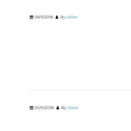
08/11/2018
By
cliAtec
30/10/2018
By
cliAtec