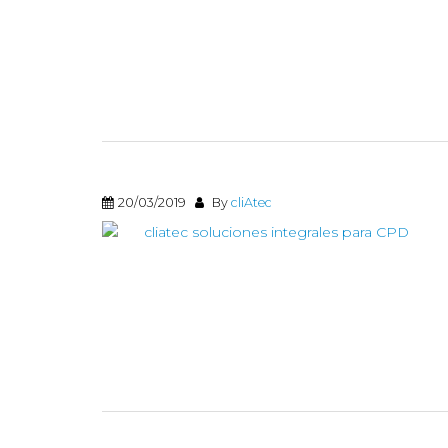
20/03/2019
By
cliAtec