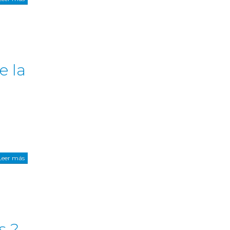
e la
Leer más
s ?