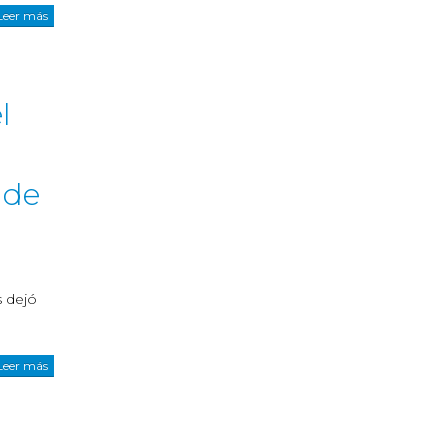
Leer más
l
 de
s dejó
Leer más