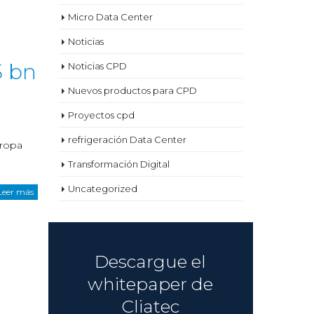
Micro Data Center
Noticias
5 bn
Noticias CPD
Nuevos productos para CPD
Proyectos cpd
refrigeración Data Center
uropa
Transformación Digital
Uncategorized
Leer más
Descargue el
whitepaper de
e
Cliatec