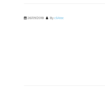
26/09/2018
By
cliAtec