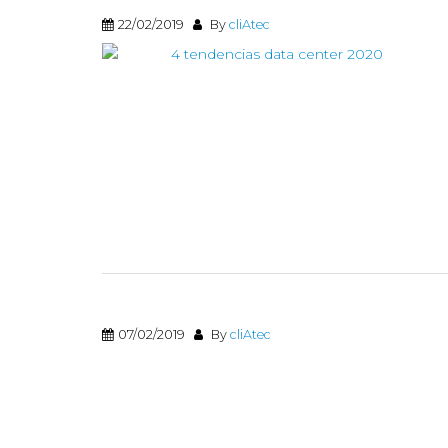
22/02/2019
By
cliAtec
07/02/2019
By
cliAtec