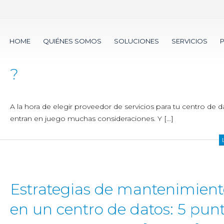
¿Cómo elegir proveedor de
HOME
QUIÉNES SOMOS
SOLUCIONES
SERVICIOS
servicios para tu centro de d
?
A la hora de elegir proveedor de servicios para tu centro de d
entran en juego muchas consideraciones. Y […]
Estrategias de mantenimient
en un centro de datos: 5 pun