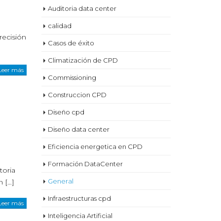
Auditoria data center
calidad
recisión
Casos de éxito
Climatización de CPD
Leer más
Commissioning
Construccion CPD
Diseño cpd
s
Diseño data center
Eficiencia energetica en CPD
Formación DataCenter
toria
General
n […]
Infraestructuras cpd
Leer más
Inteligencia Artificial