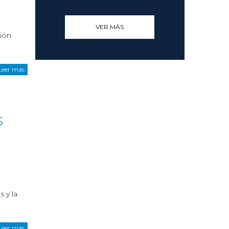
VER MÁS
ión
Leer más
s
 y la
Leer más