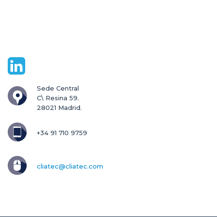
Sede Central

C\ Resina 59.

28021 Madrid.
+34 91 710 9759
cliatec@cliatec.com