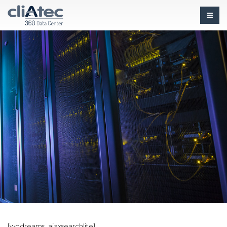
[wpdreams_ajaxsearchlite]