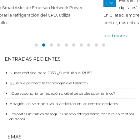
Ene
digitales”
En Cliatec, empresa especialista en el mantenimiento de data
center, nos enteramos…
read more
ENTRADAS RECIENTES
Nueva métrica para 2030 ¿Sustituirá al PUE?
¿Qué fue primero la tecnología o el talento?
¿Qué supondría un apagón digital de cables submarinos?
Apagón: así se mantuvo la actividad en los centros de datos
Los costes invisibles de seguir usando refrigeración por aire en centros
de datos
TEMAS