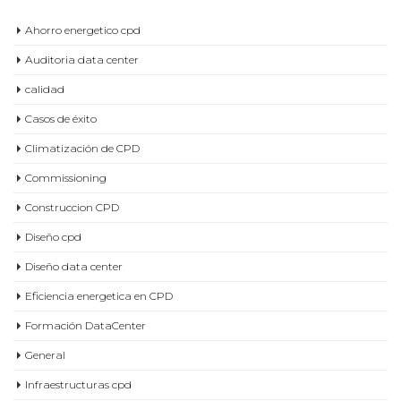
Ahorro energetico cpd
Auditoria data center
calidad
Casos de éxito
Climatización de CPD
Commissioning
Construccion CPD
Diseño cpd
Diseño data center
Eficiencia energetica en CPD
Formación DataCenter
General
Infraestructuras cpd