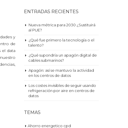
ENTRADAS RECIENTES
Nueva métrica para 2030 ¿Sustituirá
al PUE?
idades y
¿Qué fue primero la tecnología o el
entro de
talento?
 el data
¿Qué supondría un apagón digital de
nuestro
cables submarinos?
dencias,
Apagón: así se mantuvo la actividad
en los centros de datos
Los costes invisibles de seguir usando
refrigeración por aire en centros de
datos
TEMAS
Ahorro energetico cpd