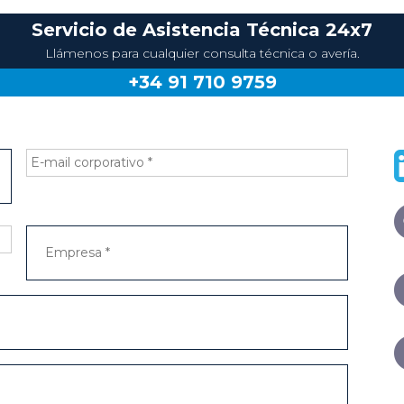
Servicio de Asistencia Técnica 24x7
Llámenos para cualquier consulta técnica o avería.
+34 91 710 9759