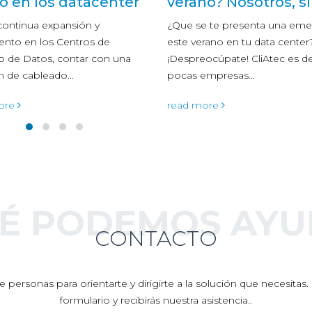
o? Nosotros, sí
El sistema Aquasar alcanza un
rendimiento de seis Teraflops 
e te presenta una emergencia
una eficiencia energética de
rano en tu data center?
alrededor de 450 megaflops…
ocúpate! CliAtec es de las
empresas…
read more
ore
UÉ PODEMOS AYU
CONTACTO
 personas para orientarte y dirigirte a la solución que necesita
formulario y recibirás nuestra asistencia..