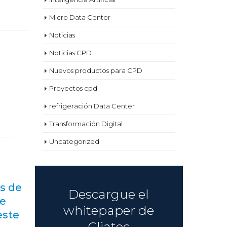
Micro Data Center
Noticias
Noticias CPD
Nuevos productos para CPD
Proyectos cpd
refrigeración Data Center
Transformación Digital
Uncategorized
s
D
Descargue el
10
y 
whitepaper de
Nov
di
Cliatec