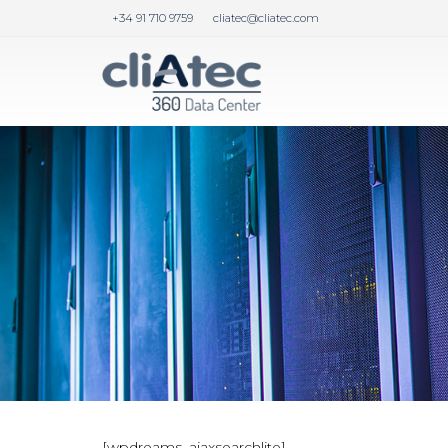
+34 91 710 9759
cliatec@cliatec.com
[wpdreams_ajaxsearchlite]