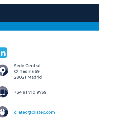
Sede Central

C\ Resina 59.

28021 Madrid.
+34 91 710 9759
cliatec@cliatec.com