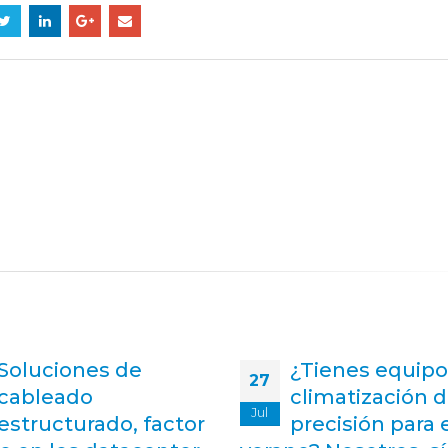
¿Tienes equipos de
Sistema de Sei
11
climatización de
Teraflops de
Oct
precisión para este
AQUASAR