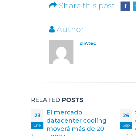
Share this post
Author
cliAtec
RELATED
POSTS
Soluciones de
26
27
ooling
cableado
Sep
Jul
de 20
estructurado, factor