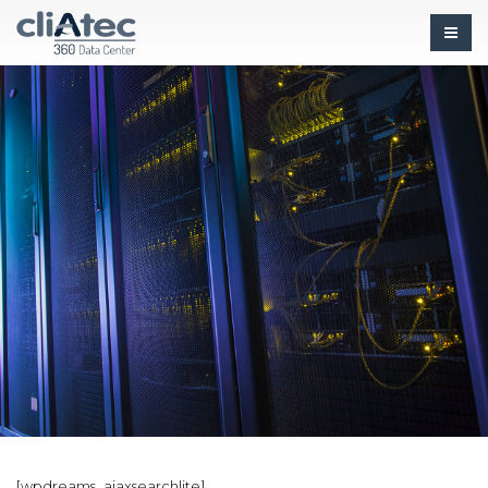
[wpdreams_ajaxsearchlite]