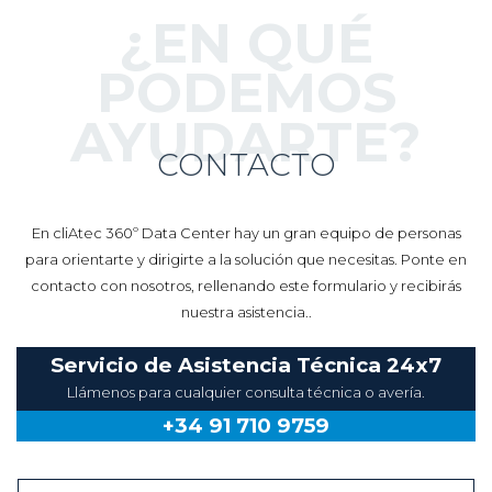
¿EN QUÉ
PODEMOS
AYUDARTE?
CONTACTO
En cliAtec 360º Data Center hay un gran equipo de personas
para orientarte y dirigirte a la solución que necesitas. Ponte en
contacto con nosotros, rellenando este formulario y recibirás
nuestra asistencia..
Servicio de Asistencia Técnica 24x7
Llámenos para cualquier consulta técnica o avería.
+34 91 710 9759