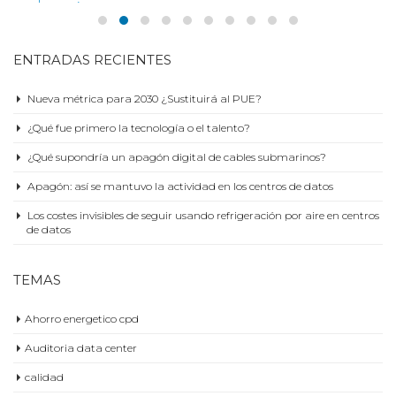
read more
ENTRADAS RECIENTES
Nueva métrica para 2030 ¿Sustituirá al PUE?
¿Qué fue primero la tecnología o el talento?
¿Qué supondría un apagón digital de cables submarinos?
Apagón: así se mantuvo la actividad en los centros de datos
Los costes invisibles de seguir usando refrigeración por aire en centros
de datos
TEMAS
Ahorro energetico cpd
Auditoria data center
calidad