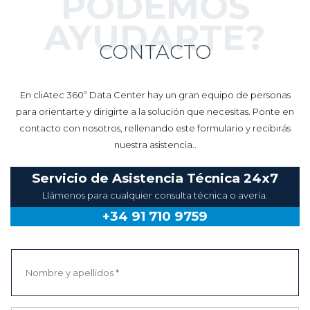
PODEMOS
AYUDARTE?
CONTACTO
En cliAtec 360º Data Center hay un gran equipo de personas
para orientarte y dirigirte a la solución que necesitas. Ponte en
contacto con nosotros, rellenando este formulario y recibirás
nuestra asistencia..
Servicio de Asistencia Técnica 24x7
Llámenos para cualquier consulta técnica o avería.
+34 91 710 9759