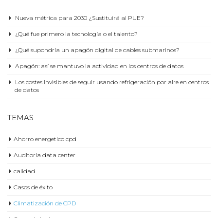
Nueva métrica para 2030 ¿Sustituirá al PUE?
¿Qué fue primero la tecnología o el talento?
¿Qué supondría un apagón digital de cables submarinos?
Apagón: así se mantuvo la actividad en los centros de datos
Los costes invisibles de seguir usando refrigeración por aire en centros
de datos
TEMAS
Ahorro energetico cpd
Auditoria data center
calidad
Casos de éxito
Climatización de CPD