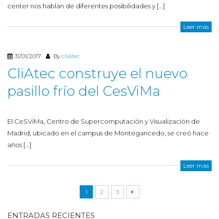
center nos hablan de diferentes posibilidades y […]
Leer más
31/01/2017
By
cliAtec
CliAtec construye el nuevo
pasillo frío del CesViMa
El CeSViMa, Centro de Supercomputación y Visualización de
Madrid, ubicado en el campus de Montegancedo, se creó hace
años […]
Leer más
1
2
3
ENTRADAS RECIENTES