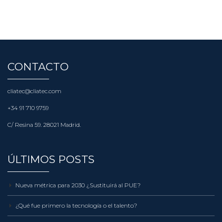
CONTACTO
cliatec@cliatec.com
+34 91 710 9759
C/ Resina 59. 28021 Madrid.
ÚLTIMOS POSTS
Nueva métrica para 2030 ¿Sustituirá al PUE?
¿Qué fue primero la tecnología o el talento?