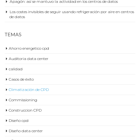
Apagón: así se mantuvo la actividad en los centros de datos
Los costes invisibles de seguir usando refrigeración por aire en centros
de datos
TEMAS
Ahorro energetico cpd
Auditoria data center
calidad
Casos de éxito
Climatización de CPD
Commissioning
Construccion CPD
Diseño cpd
Diseño data center