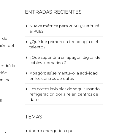
ENTRADAS RECIENTES
Nueva métrica para 2030 ¿Sustituirá
al PUE?
r de
¿Qué fue primero la tecnología o el
ión del
talento?
¿Qué supondría un apagón digital de
cables submarinos?
endrá la
ción
Apagón: así se mantuvo la actividad
en los centros de datos
atura
Los costes invisibles de seguir usando
refrigeración por aire en centros de
datos
s
TEMAS
Ahorro energetico cpd