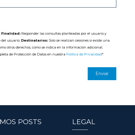
;
Finalidad:
Responder las consultas planteadas por el usuario y
 del usuario;
Destinatarios:
Solo se realizan cesiones si existe una
como otros derechos, como se indica en la información adicional;
pleta de Protección de Datos en nuestra
Política de Privacidad
*.
IMOS POSTS
LEGAL