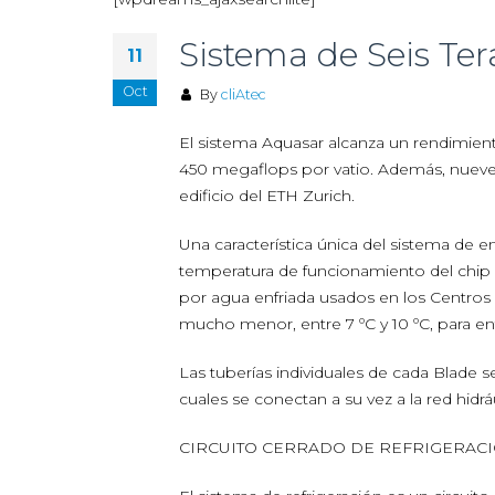
Sistema de Seis Te
11
Oct
By
cliAtec
El sistema Aquasar alcanza un rendimiento
450 megaflops por vatio. Además, nueve ki
edificio del ETH Zurich.
Una característica única del sistema de e
temperatura de funcionamiento del chip 
por agua enfriada usados en los Centro
mucho menor, entre 7 ºC y 10 ºC, para enfr
Las tuberías individuales de cada Blade s
cuales se conectan a su vez a la red hidráu
CIRCUITO CERRADO DE REFRIGERAC