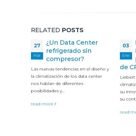
RELATED
POSTS
a
¿Un Data Center
27
03
refrigerado sin
Mar
Ene
compresor?
s,
de C
ft’s Data
Las nuevas tendencias en el diseño y
 New York
la climatización de los data center
Lieber
nos hablan de diferentes
climati
posibilidades y…
su inno
su cont
read more
read m