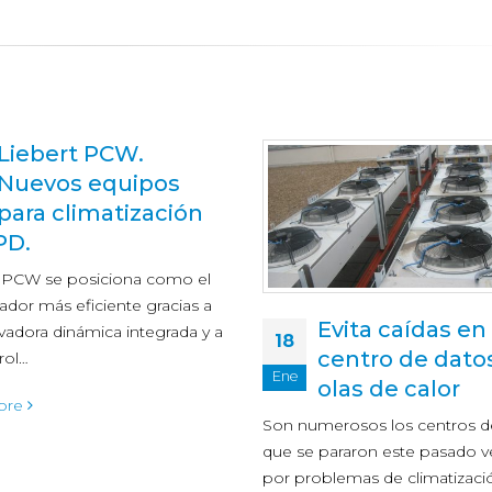
Liebert PCW.
Nuevos equipos
para climatización
PD.
t PCW se posiciona como el
zador más eficiente gracias a
Evita caídas en
vadora dinámica integrada y a
18
centro de dato
rol…
Ene
olas de calor
ore
Son numerosos los centros d
que se pararon este pasado v
por problemas de climatizaci