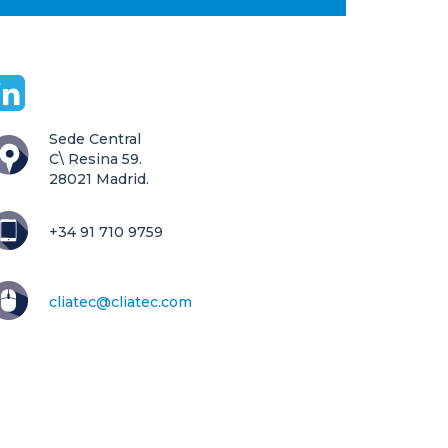
Sede Central

C\ Resina 59.

28021 Madrid.
+34 91 710 9759
cliatec@cliatec.com