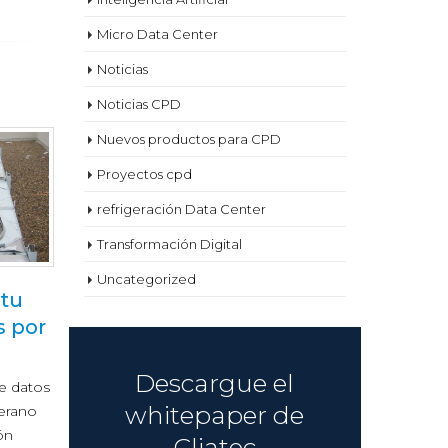
Micro Data Center
Noticias
Noticias CPD
Terremark
Nuevos productos para CPD
24
construye su tercer
Proyectos cpd
Jun
cpd en Virginia
refrigeración Data Center
El nuevo centro de datos, que cuenta
Transformación Digital
con una inversión inicial de 45
millones de dólares, dará respuesta
Uncategorized
 tu
N
a…
06
s por
de
read more
Jun
lo
Descargue el
Immers
e datos
whitepaper de
erano
El pasado
ón
2019, el e
Cliatec