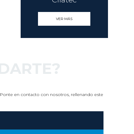
profesiona
center….
VER MÁS
read mor
DARTE?
s. Ponte en contacto con nosotros, rellenando este