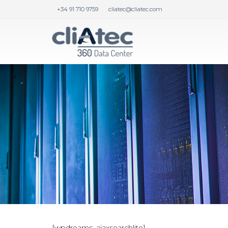
+34 91 710 9759
cliatec@cliatec.com
[wpdreams_ajaxsearchlite]