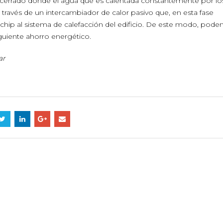
to cerrado donde el agua que es calentada constantemente por los
a través de un intercambiador de calor pasivo que, en esta fase
l chip al sistema de calefacción del edificio. De este modo, pod
iguiente ahorro energético.
ar