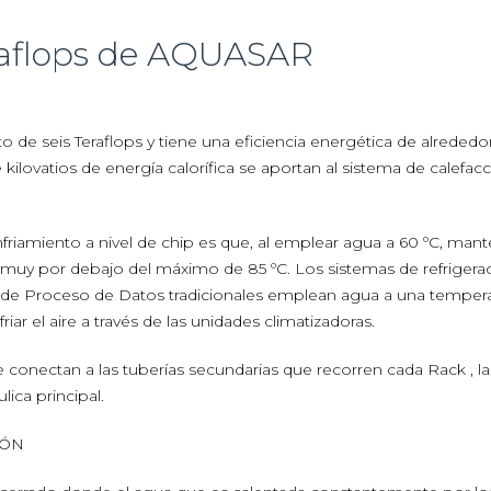
raflops de AQUASAR
 de seis Teraflops y tiene una eficiencia energética de alrededo
lovatios de energía calorífica se aportan al sistema de calefacc
nfriamiento a nivel de chip es que, al emplear agua a 60 ºC, mant
muy por debajo del máximo de 85 ºC. Los sistemas de refrigera
s de Proceso de Datos tradicionales emplean agua a una temper
iar el aire a través de las unidades climatizadoras.
e conectan a las tuberías secundarias que recorren cada Rack , la
lica principal.
IÓN