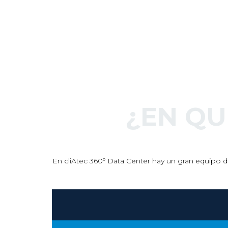
¿EN Q
En cliAtec 360º Data Center hay un gran equipo de