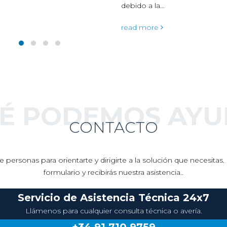
debido a la…
read more
UÉ PODEMOS AYU
CONTACTO
 personas para orientarte y dirigirte a la solución que necesita
formulario y recibirás nuestra asistencia..
Servicio de Asistencia Técnica 24x7
Llámenos para cualquier consulta técnica o avería.