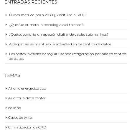
¿Qué fue primero la tecnología o el talento?
¿Qué supondría un apagón digital de cables submarinos?
Apagón: así se mantuvo la actividad en los centros de datos
Los costes invisibles de seguir usando refrigeración por aire en centros
de datos
TEMAS
Ahorro energetico cpd
Auditoria data center
calidad
Casos de éxito
Climatización de CPD
Commissioning
Construccion CPD