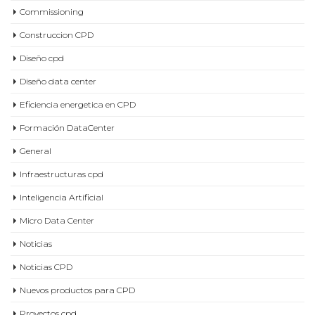
Diseño cpd
Diseño data center
Eficiencia energetica en CPD
Formación DataCenter
General
Infraestructuras cpd
Inteligencia Artificial
Micro Data Center
Noticias
Noticias CPD
Nuevos productos para CPD
Proyectos cpd
refrigeración Data Center