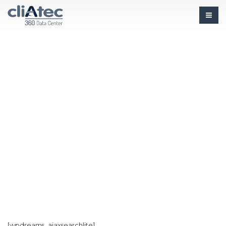
[wpdreams_ajaxsearchlite]