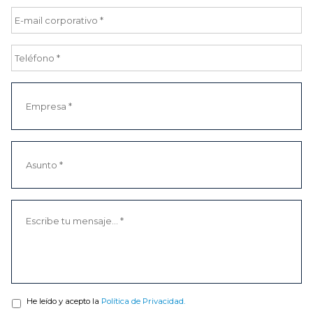
He leído y acepto la
Política de Privacidad.
INFORMACION BASICA SOBRE PROTECCION DE DATOS
Responsable:
CLIMATIZACION DE AMBIENTES TECNICOS S.L.;
Finalidad: