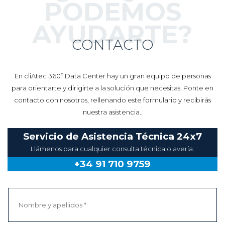
AYUDARTE?
CONTACTO
En cliAtec 360º Data Center hay un gran equipo de personas
para orientarte y dirigirte a la solución que necesitas. Ponte en
contacto con nosotros, rellenando este formulario y recibirás
nuestra asistencia..
Servicio de Asistencia Técnica 24x7
Llámenos para cualquier consulta técnica o avería.
+34 91 710 9759