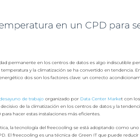
temperatura en un CPD para s
ridad permanente en los centros de datos es algo indiscutible pe
a temperatura y la climatización se ha convertido en tendencia. E
nergético dos son los factores clave: un correcto acondiciona
desayuno de trabajo
organizado por
Data Center Marke
t con los
 decisivo de la climatización en los centros de datos y la tendenci
 para hacer estas instalaciones más eficientes.
tica, la tecnología del freecooling se está adoptando como uno
PD. El freecooling es una técnica de Green IT que puede reducir