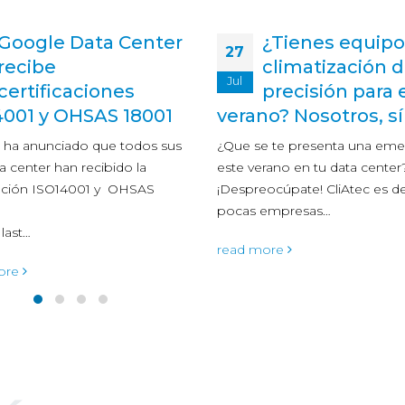
¿Tienes equipos de
Refrigeradores
29
climatización de
e+: la revoluci
Ago
precisión para este
eficiencia
o? Nosotros, sí
energética
e te presenta una emergencia
Cuando hablamos de eficienc
rano en tu data center?
energética, solemos hacer ref
ocúpate! CliAtec es de las
a métricas e indicadores y, so
empresas…
todo, a los relacionados con…
ore
read more