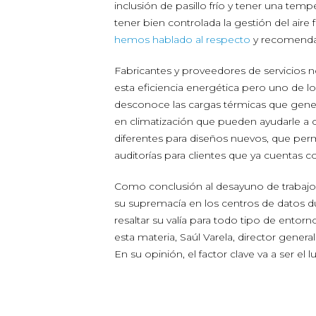
inclusión de pasillo frío y tener una te
tener bien controlada la gestión del aire
hemos hablado al respecto
y recomendado
Fabricantes y proveedores de servicios n
esta eficiencia energética pero uno de l
desconoce las cargas térmicas que genera
en climatización que pueden ayudarle a c
diferentes para diseños nuevos, que permit
auditorías para clientes que ya cuentas c
Como conclusión al desayuno de trabajo,
su supremacía en los centros de datos du
resaltar su valía para todo tipo de ento
esta materia, Saúl Varela, director genera
En su opinión, el factor clave va a ser el