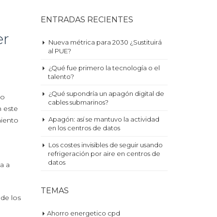
ENTRADAS RECIENTES
er
Nueva métrica para 2030 ¿Sustituirá
al PUE?
¿Qué fue primero la tecnología o el
talento?
¿Qué supondría un apagón digital de
ro
cables submarinos?
n este
Apagón: así se mantuvo la actividad
miento
en los centros de datos
Los costes invisibles de seguir usando
refrigeración por aire en centros de
datos
a a
TEMAS
 de los
Ahorro energetico cpd