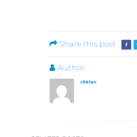
Share this post
Author
cliAtec