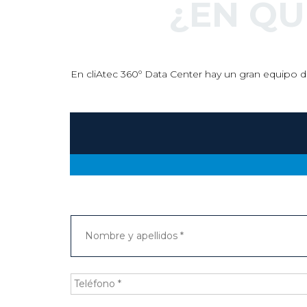
¿EN Q
En cliAtec 360º Data Center hay un gran equipo de