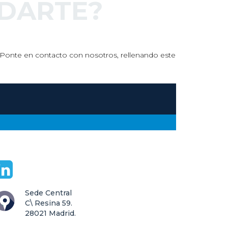
DARTE?
s. Ponte en contacto con nosotros, rellenando este
Sede Central

C\ Resina 59.

28021 Madrid.