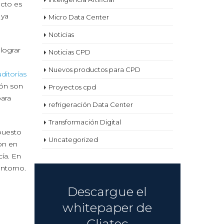
ecto es
 ya
Micro Data Center
Noticias
lograr
Noticias CPD
Nuevos productos para CPD
ditorías
ión son
Proyectos cpd
para
refrigeración Data Center
Transformación Digital
puesto
Uncategorized
on en
cía. En
entorno.
Descargue el
whitepaper de
Cliatec