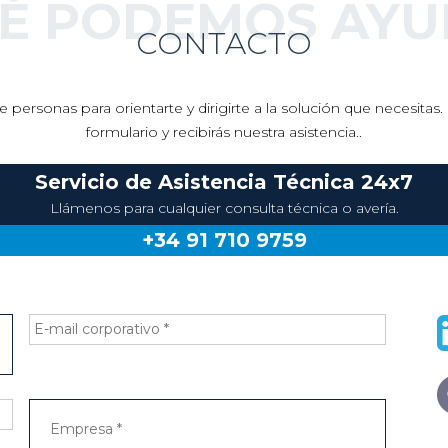
UÉ PODEMOS AYU
CONTACTO
 personas para orientarte y dirigirte a la solución que necesita
formulario y recibirás nuestra asistencia..
Servicio de Asistencia Técnica 24x7
Llámenos para cualquier consulta técnica o avería.
+34 91 710 9759