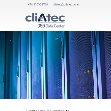
+34 91 710 9759
cliatec@cliatec.com
[wpdreams_ajaxsearchlite]