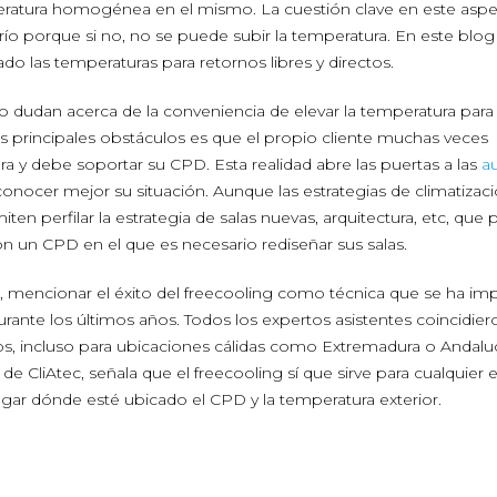
mperatura homogénea en el mismo. La cuestión clave en este asp
 frío porque si no, no se puede subir la temperatura. En este blog
 las temperaturas para retornos libres y directos.
o dudan acerca de la conveniencia de elevar la temperatura para 
os principales obstáculos es que el propio cliente muchas veces
 y debe soportar su CPD. Esta realidad abre las puertas a las
au
onocer mejor su situación. Aunque las estrategias de climatizac
en perfilar la estrategia de salas nuevas, arquitectura, etc, que 
on un CPD en el que es necesario rediseñar sus salas.
 mencionar el éxito del freecooling como técnica que se ha im
rante los últimos años. Todos los expertos asistentes coincidier
rnos, incluso para ubicaciones cálidas como Extremadura o Andalu
l de CliAtec, señala que el freecooling sí que sirve para cualquier 
 lugar dónde esté ubicado el CPD y la temperatura exterior.