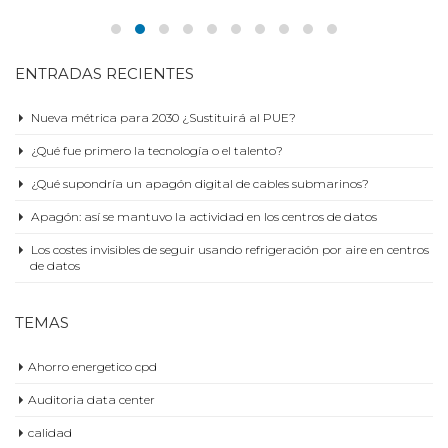
ENTRADAS RECIENTES
Nueva métrica para 2030 ¿Sustituirá al PUE?
¿Qué fue primero la tecnología o el talento?
¿Qué supondría un apagón digital de cables submarinos?
Apagón: así se mantuvo la actividad en los centros de datos
Los costes invisibles de seguir usando refrigeración por aire en centros
de datos
TEMAS
Ahorro energetico cpd
Auditoria data center
calidad