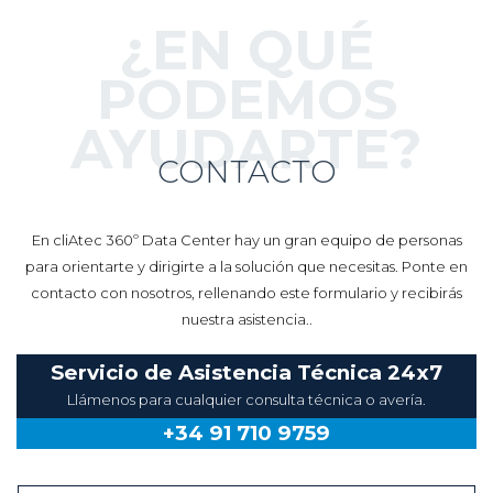
¿EN QUÉ
PODEMOS
AYUDARTE?
CONTACTO
En cliAtec 360º Data Center hay un gran equipo de personas
para orientarte y dirigirte a la solución que necesitas. Ponte en
contacto con nosotros, rellenando este formulario y recibirás
nuestra asistencia..
Servicio de Asistencia Técnica 24x7
Llámenos para cualquier consulta técnica o avería.
+34 91 710 9759