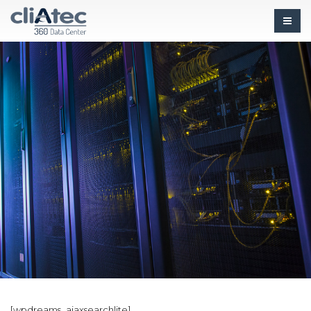
[wpdreams_ajaxsearchlite]