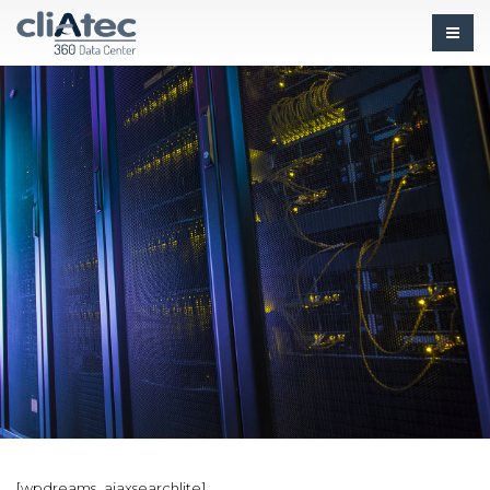
[wpdreams_ajaxsearchlite]