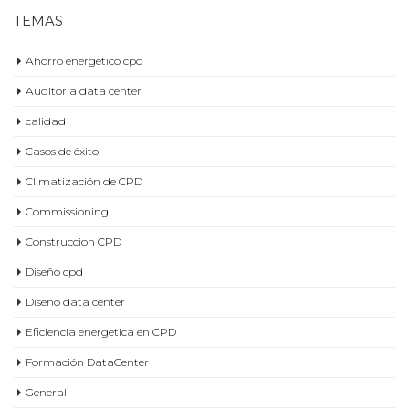
Ahorro energetico cpd
Auditoria data center
calidad
Casos de éxito
Climatización de CPD
Commissioning
Construccion CPD
Diseño cpd
Diseño data center
Eficiencia energetica en CPD
Formación DataCenter
General
Infraestructuras cpd