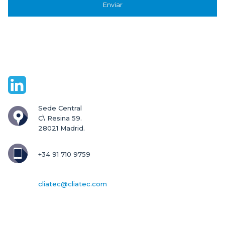
Sede Central

C\ Resina 59.

28021 Madrid.
+34 91 710 9759
cliatec@cliatec.com