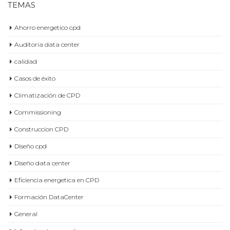
Ahorro energetico cpd
Auditoria data center
calidad
Casos de éxito
Climatización de CPD
Commissioning
Construccion CPD
Diseño cpd
Diseño data center
Eficiencia energetica en CPD
Formación DataCenter
General
Infraestructuras cpd
Inteligencia Artificial