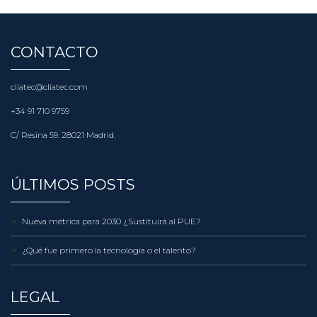
CONTACTO
cliatec@cliatec.com
+34 91 710 9759
C/ Resina 59. 28021 Madrid.
ÚLTIMOS POSTS
Nueva métrica para 2030 ¿Sustituirá al PUE?
¿Qué fue primero la tecnología o el talento?
LEGAL
Política de privacidad