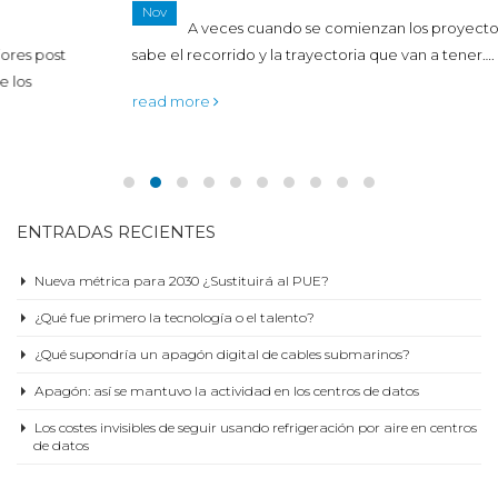
Nov
A veces cuando se comienzan los proyectos nunca se
sabe el recorrido y la trayectoria que van a tener….
read more
ENTRADAS RECIENTES
Nueva métrica para 2030 ¿Sustituirá al PUE?
¿Qué fue primero la tecnología o el talento?
¿Qué supondría un apagón digital de cables submarinos?
Apagón: así se mantuvo la actividad en los centros de datos
Los costes invisibles de seguir usando refrigeración por aire en centros
de datos
TEMAS