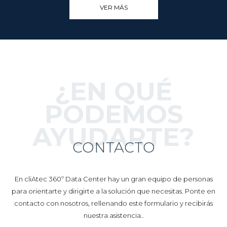
¿EN QUÉ
PODEMOS
AYUDARTE?
CONTACTO
En cliAtec 360º Data Center hay un gran equipo de personas
para orientarte y dirigirte a la solución que necesitas. Ponte en
contacto con nosotros, rellenando este formulario y recibirás
nuestra asistencia..
Servicio de Asistencia Técnica 24x7