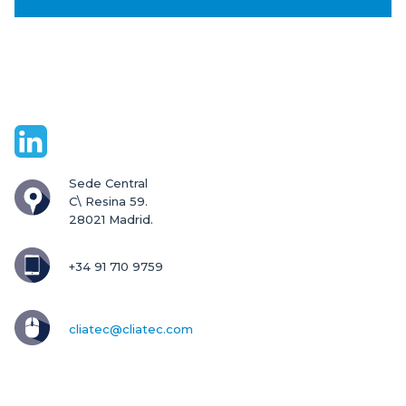
Sede Central

C\ Resina 59.

28021 Madrid.
+34 91 710 9759
cliatec@cliatec.com