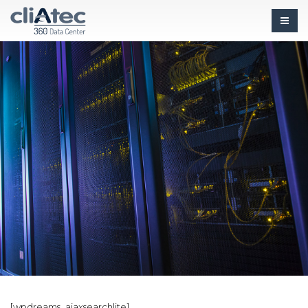
[wpdreams_ajaxsearchlite]