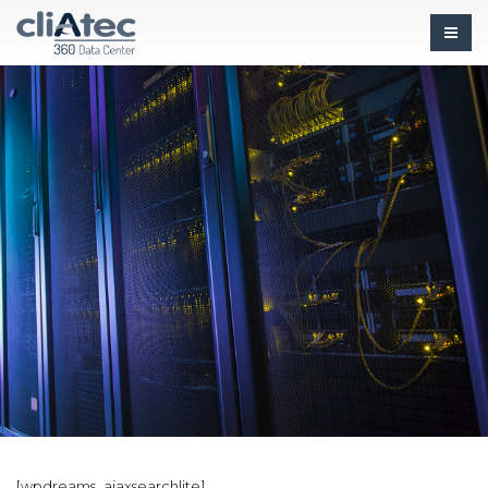
[wpdreams_ajaxsearchlite]