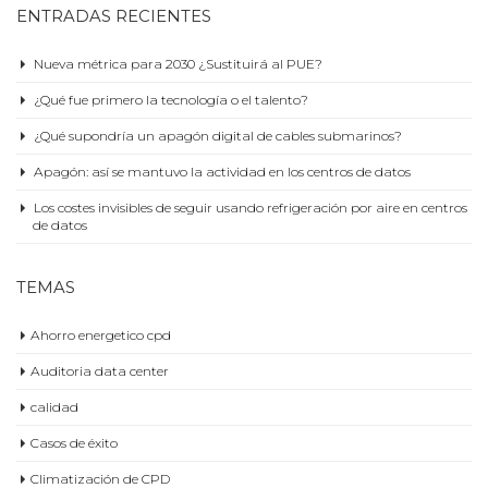
ENTRADAS RECIENTES
Nueva métrica para 2030 ¿Sustituirá al PUE?
¿Qué fue primero la tecnología o el talento?
¿Qué supondría un apagón digital de cables submarinos?
Apagón: así se mantuvo la actividad en los centros de datos
Los costes invisibles de seguir usando refrigeración por aire en centros
de datos
TEMAS
Ahorro energetico cpd
Auditoria data center
calidad
Casos de éxito
Climatización de CPD