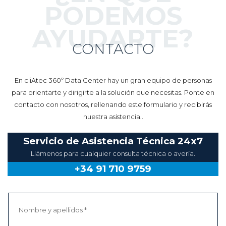
PODEMOS
AYUDARTE?
CONTACTO
En cliAtec 360º Data Center hay un gran equipo de personas
para orientarte y dirigirte a la solución que necesitas. Ponte en
contacto con nosotros, rellenando este formulario y recibirás
nuestra asistencia..
Servicio de Asistencia Técnica 24x7
Llámenos para cualquier consulta técnica o avería.
+34 91 710 9759