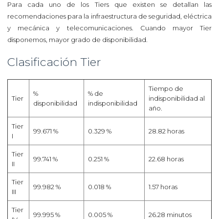
Para cada uno de los Tiers que existen se detallan las
recomendaciones para la infraestructura de seguridad, eléctrica
y mecánica y telecomunicaciones. Cuando mayor Tier
disponemos, mayor grado de disponibilidad.
Clasificación Tier
Tiempo de
%
% de
Tier
indisponibilidad al
disponibilidad
indisponibilidad
año.
Tier
99.671 %
0.329 %
28.82 horas
I
Tier
99.741 %
0.251 %
22.68 horas
II
Tier
99.982 %
0.018 %
1.57 horas
III
Tier
99.995 %
0.005 %
26.28 minutos