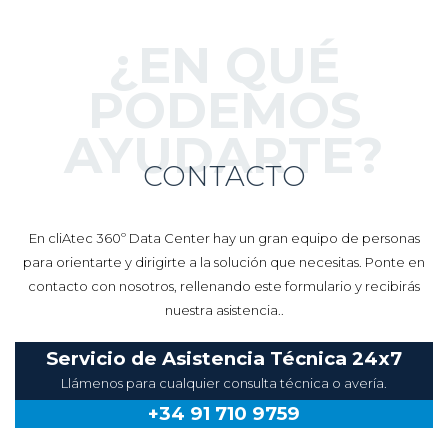
¿EN QUÉ
PODEMOS
AYUDARTE?
CONTACTO
En cliAtec 360º Data Center hay un gran equipo de personas
para orientarte y dirigirte a la solución que necesitas. Ponte en
contacto con nosotros, rellenando este formulario y recibirás
nuestra asistencia..
Servicio de Asistencia Técnica 24x7
Llámenos para cualquier consulta técnica o avería.
+34 91 710 9759