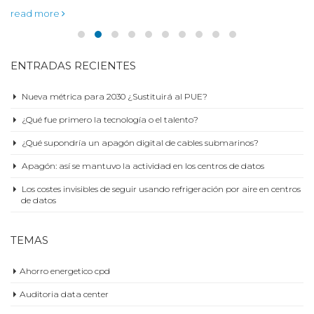
read more
ENTRADAS RECIENTES
Nueva métrica para 2030 ¿Sustituirá al PUE?
¿Qué fue primero la tecnología o el talento?
¿Qué supondría un apagón digital de cables submarinos?
Apagón: así se mantuvo la actividad en los centros de datos
Los costes invisibles de seguir usando refrigeración por aire en centros
de datos
TEMAS
Ahorro energetico cpd
Auditoria data center