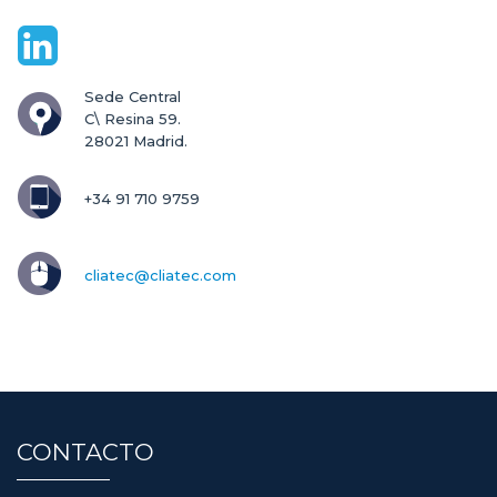
Sede Central

C\ Resina 59.

28021 Madrid.
+34 91 710 9759
cliatec@cliatec.com
CONTACTO