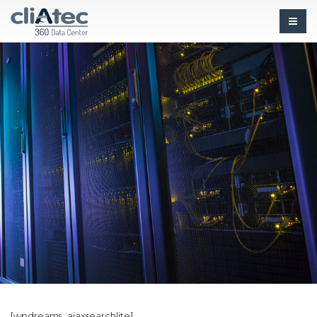
[wpdreams_ajaxsearchlite]