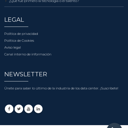
Nueva métrica para 2030 ¿Sustituirá al PUE?
¿Qué fue primero la tecnología o el talento?
LEGAL
Política de privacidad
Política de Cookies
Aviso legal
Canal interno de información
NEWSLETTER
Únete para saber lo último de la industria de los data center.
¡Suscríbete!