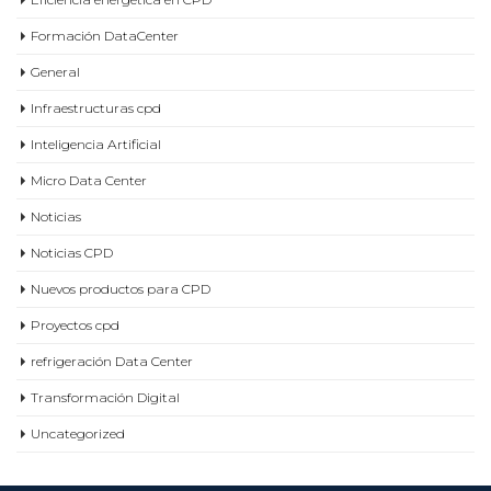
Diseño data center
Eficiencia energetica en CPD
Formación DataCenter
General
Infraestructuras cpd
Inteligencia Artificial
Micro Data Center
Noticias
Noticias CPD
Nuevos productos para CPD
Proyectos cpd
refrigeración Data Center
Transformación Digital
Uncategorized