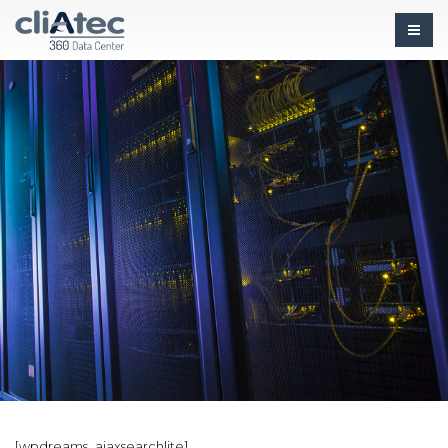
[wpdreams_ajaxsearchlite]