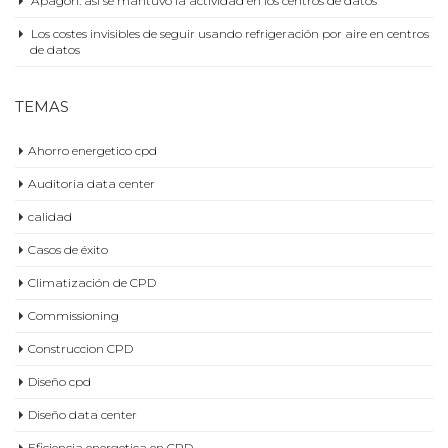
¿Qué supondría un apagón digital de cables submarinos?
Apagón: así se mantuvo la actividad en los centros de datos
Los costes invisibles de seguir usando refrigeración por aire en centros
de datos
TEMAS
Ahorro energetico cpd
Auditoria data center
calidad
Casos de éxito
Climatización de CPD
Commissioning
Construccion CPD
Diseño cpd