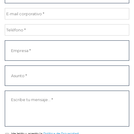
He leído y acepto la
Política de Privacidad.
INFORMACION BASICA SOBRE PROTECCION DE DATOS
Responsable:
CLIMATIZACION DE AMBIENTES TECNICOS S.L.;
Finalidad:
Responder las consultas planteadas por el usuario y enviarle la información
solicitada; Legitimación: Consentimiento del usuario;
Destinatarios:
Solo se
realizan cesiones si existe una obligación legal;
Derechos:
Acceder, rectificar y
suprimir, así como otros derechos, como se indica en la información adicional;