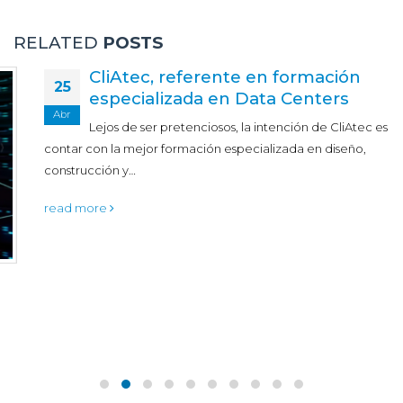
RELATED
POSTS
CliAtec, referente en formación
25
especializada en Data Centers
Abr
Lejos de ser pretenciosos, la intención de CliAtec es
contar con la mejor formación especializada en diseño,
construcción y…
read more
ENTRADAS RECIENTES
Nueva métrica para 2030 ¿Sustituirá al PUE?
¿Qué fue primero la tecnología o el talento?
¿Qué supondría un apagón digital de cables submarinos?