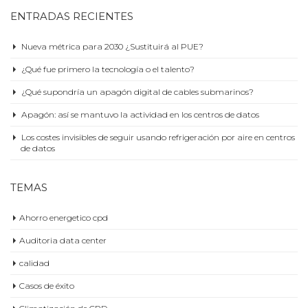
Apagón: así se mantuvo la actividad en los centros de datos
Los costes invisibles de seguir usando refrigeración por aire en centros
de datos
TEMAS
Ahorro energetico cpd
Auditoria data center
calidad
Casos de éxito
Climatización de CPD
Commissioning
Construccion CPD
Diseño cpd
Diseño data center
Eficiencia energetica en CPD