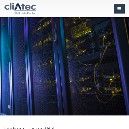
[wpdreams_ajaxsearchlite]