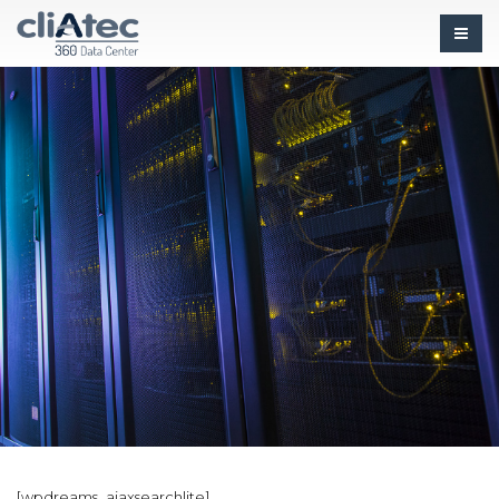
[wpdreams_ajaxsearchlite]