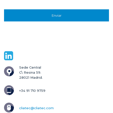
Sede Central

C\ Resina 59.

28021 Madrid.
+34 91 710 9759
cliatec@cliatec.com