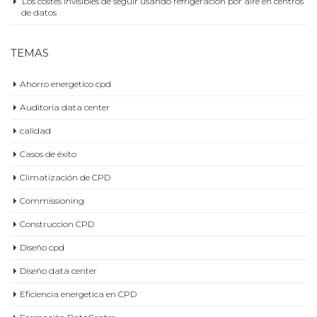
Los costes invisibles de seguir usando refrigeración por aire en centros
de datos
TEMAS
Ahorro energetico cpd
Auditoria data center
calidad
Casos de éxito
Climatización de CPD
Commissioning
Construccion CPD
Diseño cpd
Diseño data center
Eficiencia energetica en CPD