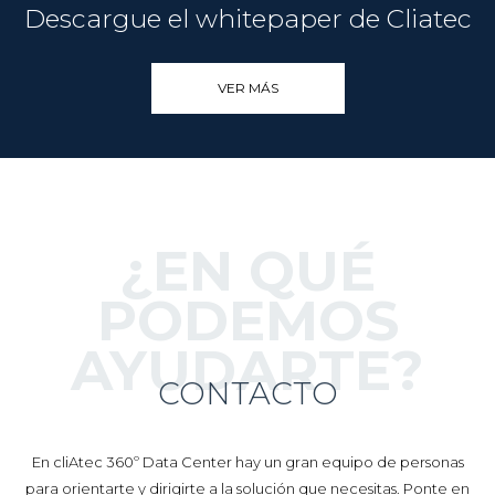
Descargue el whitepaper de Cliatec
VER MÁS
¿EN QUÉ
PODEMOS
AYUDARTE?
CONTACTO
En cliAtec 360º Data Center hay un gran equipo de personas
para orientarte y dirigirte a la solución que necesitas. Ponte en