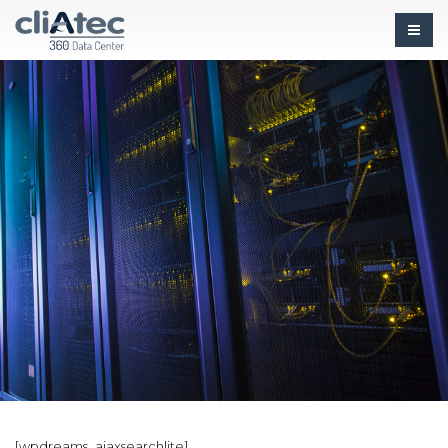
[wpdreams_ajaxsearchlite]