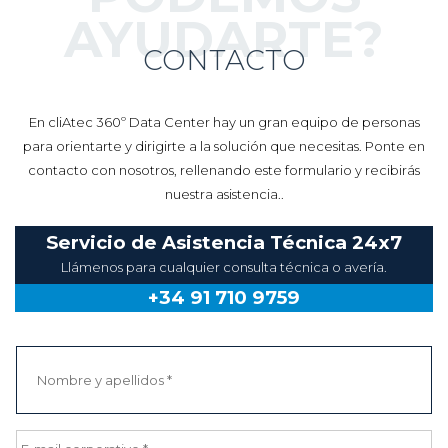
AYUDARTE?
CONTACTO
En cliAtec 360º Data Center hay un gran equipo de personas
para orientarte y dirigirte a la solución que necesitas. Ponte en
contacto con nosotros, rellenando este formulario y recibirás
nuestra asistencia..
Servicio de Asistencia Técnica 24x7
Llámenos para cualquier consulta técnica o avería.
+34 91 710 9759