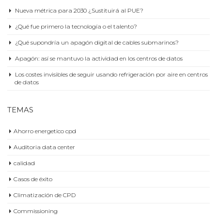
Nueva métrica para 2030 ¿Sustituirá al PUE?
¿Qué fue primero la tecnología o el talento?
¿Qué supondría un apagón digital de cables submarinos?
Apagón: así se mantuvo la actividad en los centros de datos
Los costes invisibles de seguir usando refrigeración por aire en centros
de datos
TEMAS
Ahorro energetico cpd
Auditoria data center
calidad
Casos de éxito
Climatización de CPD
Commissioning