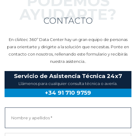
PODEMOS
AYUDARTE?
CONTACTO
En cliAtec 360º Data Center hay un gran equipo de personas
para orientarte y dirigirte a la solución que necesitas. Ponte en
contacto con nosotros, rellenando este formulario y recibirás
nuestra asistencia..
Servicio de Asistencia Técnica 24x7
Llámenos para cualquier consulta técnica o avería.
+34 91 710 9759