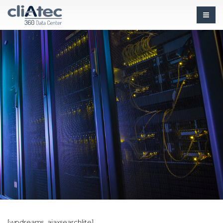
[wpdreams_ajaxsearchlite]