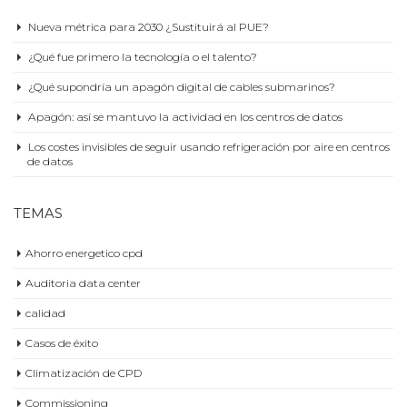
Nueva métrica para 2030 ¿Sustituirá al PUE?
¿Qué fue primero la tecnología o el talento?
¿Qué supondría un apagón digital de cables submarinos?
Apagón: así se mantuvo la actividad en los centros de datos
Los costes invisibles de seguir usando refrigeración por aire en centros
de datos
TEMAS
Ahorro energetico cpd
Auditoria data center
calidad
Casos de éxito
Climatización de CPD
Commissioning