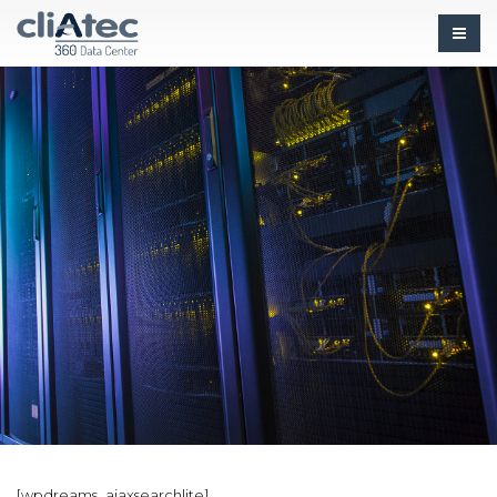
[wpdreams_ajaxsearchlite]