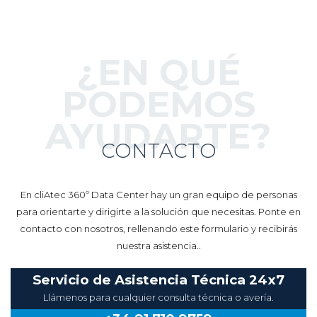
¿EN QUÉ
PODEMOS
AYUDARTE?
CONTACTO
En cliAtec 360º Data Center hay un gran equipo de personas
para orientarte y dirigirte a la solución que necesitas. Ponte en
contacto con nosotros, rellenando este formulario y recibirás
nuestra asistencia..
Servicio de Asistencia Técnica 24x7
Llámenos para cualquier consulta técnica o avería.