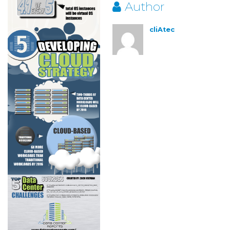
Author
cliAtec