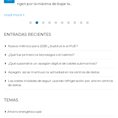
Nov
rigen por la máxima de bajar la…
read more
ENTRADAS RECIENTES
Nueva métrica para 2030 ¿Sustituirá al PUE?
¿Qué fue primero la tecnología o el talento?
¿Qué supondría un apagón digital de cables submarinos?
Apagón: así se mantuvo la actividad en los centros de datos
Los costes invisibles de seguir usando refrigeración por aire en centros
de datos
TEMAS
Ahorro energetico cpd