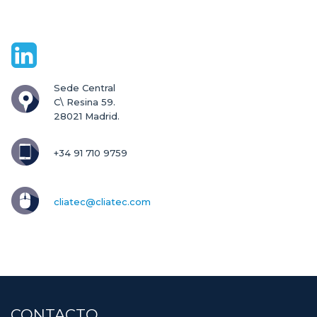
Sede Central

C\ Resina 59.

28021 Madrid.
+34 91 710 9759
cliatec@cliatec.com
CONTACTO