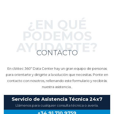
¿EN QUÉ
PODEMOS
AYUDARTE?
CONTACTO
En cliAtec 360º Data Center hay un gran equipo de personas
para orientarte y dirigirte a la solución que necesitas. Ponte en
contacto con nosotros, rellenando este formulario y recibirás
nuestra asistencia..
Servicio de Asistencia Técnica 24x7
Llámenos para cualquier consulta técnica o avería.
+34 91 710 9759