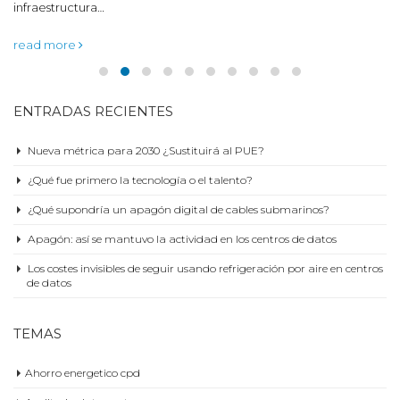
infraestructura…
read more
ENTRADAS RECIENTES
Nueva métrica para 2030 ¿Sustituirá al PUE?
¿Qué fue primero la tecnología o el talento?
¿Qué supondría un apagón digital de cables submarinos?
Apagón: así se mantuvo la actividad en los centros de datos
Los costes invisibles de seguir usando refrigeración por aire en centros
de datos
TEMAS
Ahorro energetico cpd