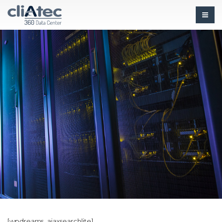
[wpdreams_ajaxsearchlite]