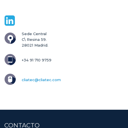
Sede Central

C\ Resina 59.

28021 Madrid.
+34 91 710 9759
cliatec@cliatec.com
CONTACTO