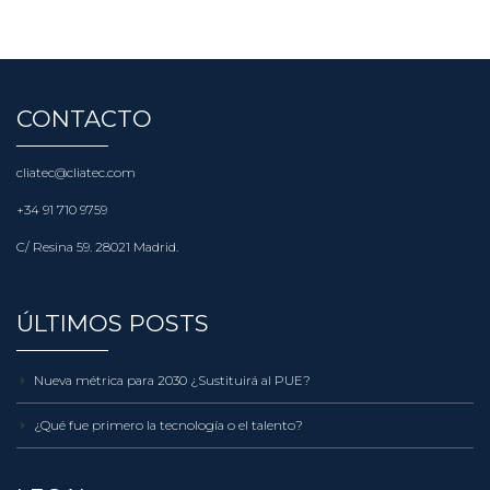
CONTACTO
cliatec@cliatec.com
+34 91 710 9759
C/ Resina 59. 28021 Madrid.
ÚLTIMOS POSTS
Nueva métrica para 2030 ¿Sustituirá al PUE?
¿Qué fue primero la tecnología o el talento?