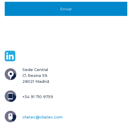
Sede Central

C\ Resina 59.

28021 Madrid.
+34 91 710 9759
cliatec@cliatec.com