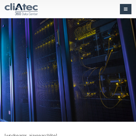
[wpdreams_ajaxsearchlite]