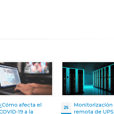
Monitorización
cliAtec ejecuta
05
remota de UPS:
obras del CPD 