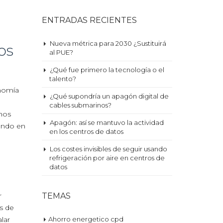
ENTRADAS RECIENTES
Nueva métrica para 2030 ¿Sustituirá
os
al PUE?
¿Qué fue primero la tecnología o el
talento?
onomía
¿Qué supondría un apagón digital de
cables submarinos?
chos
Apagón: así se mantuvo la actividad
endo en
en los centros de datos
Los costes invisibles de seguir usando
refrigeración por aire en centros de
datos
r
TEMAS
s de
lar
Ahorro energetico cpd