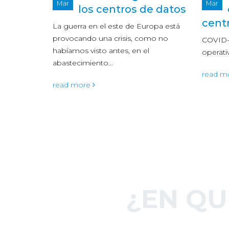
Mar
Jul
e datos
operativa de los
centros de datos?
riesg
ropa está
los d
mo no
COVID-19 y su impacto en la
operativa de los centros de datos
En 2020
de que 
read more
operado
favorab
read m
¿EN Q