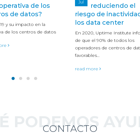
Feb
reduciendo el
alta criticidad 
o de inactividad en
acens
ata center
cliAtec, 360º Data Center, ha l
cabo el proyecto de mejora d
, Uptime Institute informaba
centro de datos de alta critici
el 90% de todos los
res de centros de datos eran
read more
les…
ore
UÉ PODEMOS AYU
CONTACTO