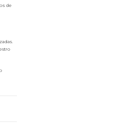
ros de
izadas.
estro
o