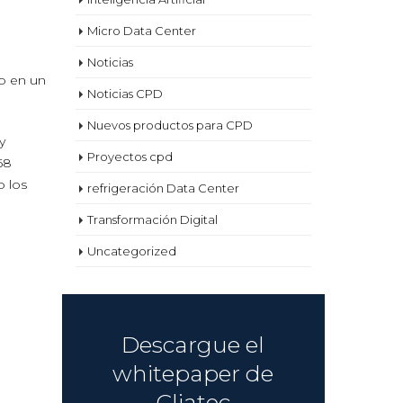
Micro Data Center
Noticias
do en un
Noticias CPD
Nuevos productos para CPD
y
Proyectos cpd
68
o los
refrigeración Data Center
Transformación Digital
Uncategorized
Descargue el
whitepaper de
Cliatec