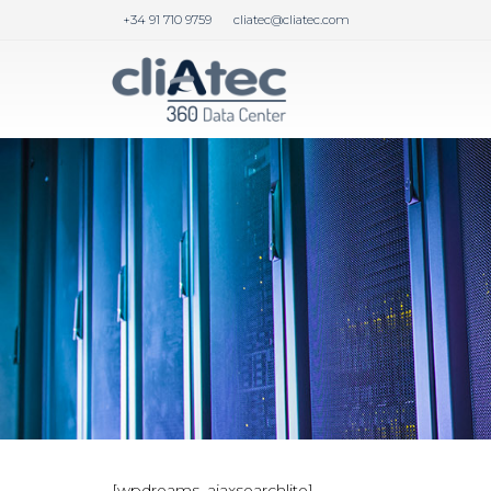
+34 91 710 9759
cliatec@cliatec.com
[wpdreams_ajaxsearchlite]