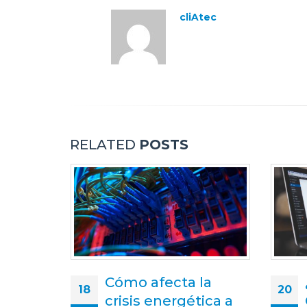
cliAtec
RELATED
POSTS
la
¿Cómo afecta el
20
25
ica a
COVID-19 a la