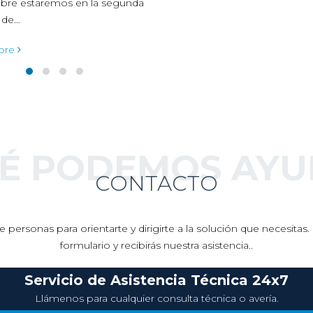
Tendencias que marcarán la
evolución de la industria de lo
centros de datos en 2021. Qui
el año…
read more
UÉ PODEMOS AYU
CONTACTO
 personas para orientarte y dirigirte a la solución que necesita
formulario y recibirás nuestra asistencia..