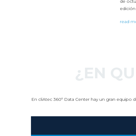
de octubre estaremos en la segunda
edición de…
read more
¿EN Q
En cliAtec 360º Data Center hay un gran equipo de