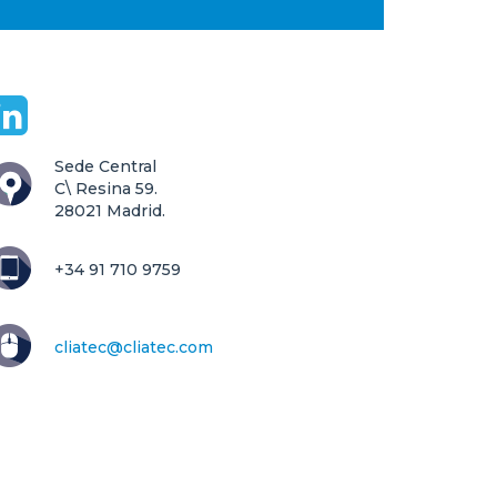
Sede Central

C\ Resina 59.

28021 Madrid.
+34 91 710 9759
cliatec@cliatec.com