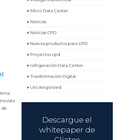
Micro Data Center
Noticias
Noticias CPD
Nuevos productos para CPD
Proyectos cpd
Un
30
EE
refrigeración Data Center
Abr
se
Transformación Digital
calien
Uncategorized
El objetiv
refrigerac
ara
Los costes invisibles
con un PU
30
idad,
de seguir usando
El Nation
Descargue el
Abr
Laborator
,
refrigeración por
whitepaper de
más
aire en centros de datos
read mor
Cliatec