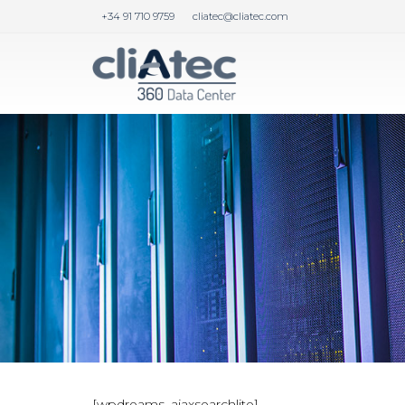
+34 91 710 9759
cliatec@cliatec.com
[wpdreams_ajaxsearchlite]