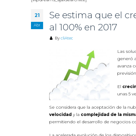
Se estima que el c
21
al 100% en 2017
Abr
By
cliAtec
Las solu
generó a
avanza c
previsión
El
creci
unas 5 v
Se considera que la aceptación de la nub
velocidad
y la
complejidad de la mism
permitiendo el desarrollo de negocios c
La acelerada evolución de los dispositivo