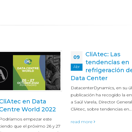
CliAtec: Las
tendencias en
refrigeración del
 Center
terDynamics, en su última
ción ha recogido la entrevista
3 tendencias p
Varela, Director General de
18
2021: sostenibil
, sobre tendencias en…
Dic
automatización
ore
almacenamiento y 