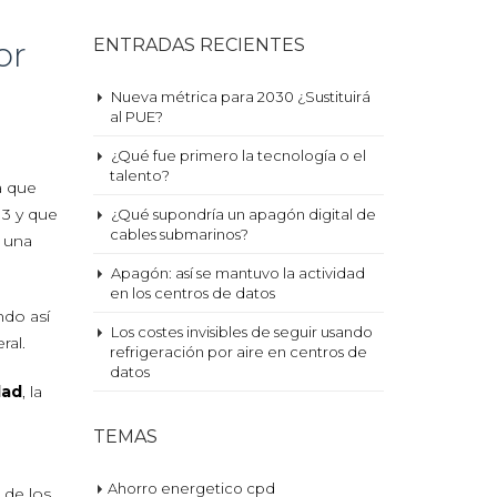
or
ENTRADAS RECIENTES
Nueva métrica para 2030 ¿Sustituirá
al PUE?
¿Qué fue primero la tecnología o el
talento?
a que
3 y que
¿Qué supondría un apagón digital de
cables submarinos?
r una
Apagón: así se mantuvo la actividad
en los centros de datos
endo así
Los costes invisibles de seguir usando
ral.
refrigeración por aire en centros de
datos
dad
, la
TEMAS
Ahorro energetico cpd
 de los