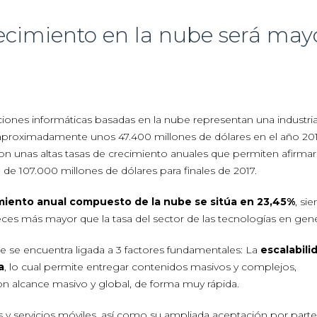
recimiento en la nube será may
ciones informáticas basadas en la nube representan una industri
proximadamente unos 47.400 millones de dólares en el año 201
on unas altas tasas de crecimiento anuales que permiten afirma
 de 107.000 millones de dólares para finales de 2017.
miento anual compuesto de la nube se sitúa en 23,45%
, si
eces más mayor que la tasa del sector de las tecnologías en gene
e se encuentra ligada a 3 factores fundamentales: La
escalabili
a
, lo cual permite entregar contenidos masivos y complejos,
on alcance masivo y global, de forma muy rápida.
s y servicios móviles, así como su ampliada aceptación por parte