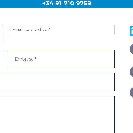
Servicio de Asistencia Técnica 24x7
Llámenos para cualquier consulta técnica o avería.
+34 91 710 9759