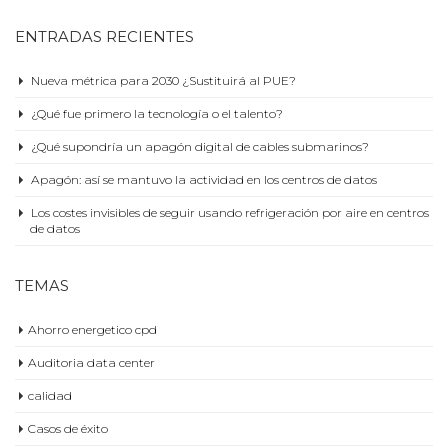
ENTRADAS RECIENTES
Nueva métrica para 2030 ¿Sustituirá al PUE?
¿Qué fue primero la tecnología o el talento?
¿Qué supondría un apagón digital de cables submarinos?
Apagón: así se mantuvo la actividad en los centros de datos
Los costes invisibles de seguir usando refrigeración por aire en centros
de datos
TEMAS
Ahorro energetico cpd
Auditoria data center
calidad
Casos de éxito