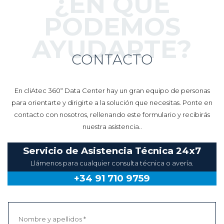
¿EN QUÉ
PODEMOS
AYUDARTE?
CONTACTO
En cliAtec 360º Data Center hay un gran equipo de personas
para orientarte y dirigirte a la solución que necesitas. Ponte en
contacto con nosotros, rellenando este formulario y recibirás
nuestra asistencia..
Servicio de Asistencia Técnica 24x7
Llámenos para cualquier consulta técnica o avería.
+34 91 710 9759