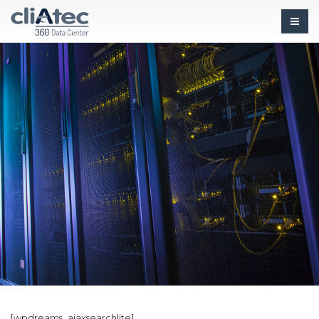
[wpdreams_ajaxsearchlite]