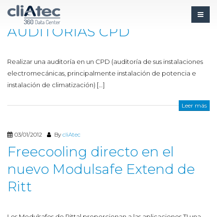
03/01/2012
By
cliAtec
AUDITORIAS CPD
Realizar una auditoría en un CPD (auditoría de sus instalaciones
electromecánicas, principalmente instalación de potencia e
instalación de climatización) […]
Leer más
03/01/2012
By
cliAtec
Freecooling directo en el
nuevo Modulsafe Extend de
Ritt
Los Modulsafes de Rittal proporcionan a las aplicaciones TI una