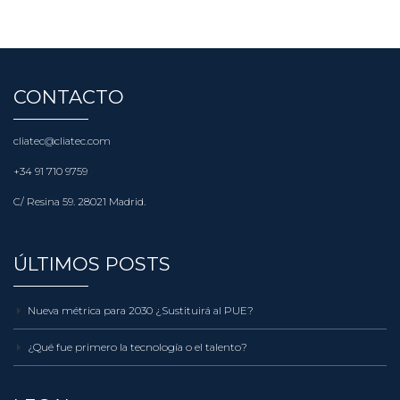
CONTACTO
cliatec@cliatec.com
+34 91 710 9759
C/ Resina 59. 28021 Madrid.
ÚLTIMOS POSTS
Nueva métrica para 2030 ¿Sustituirá al PUE?
¿Qué fue primero la tecnología o el talento?