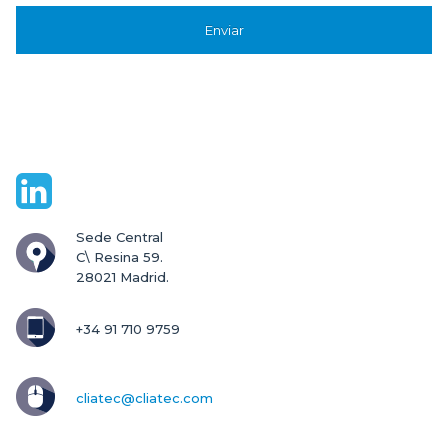
Sede Central

C\ Resina 59.

28021 Madrid.
+34 91 710 9759
cliatec@cliatec.com