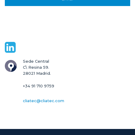
Sede Central

C\ Resina 59.

28021 Madrid.
+34 91 710 9759
cliatec@cliatec.com