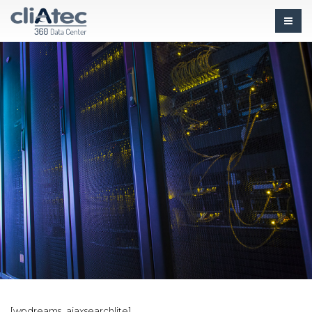
[wpdreams_ajaxsearchlite]