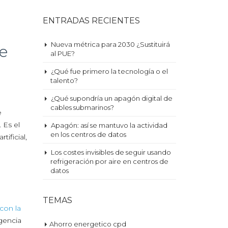
ENTRADAS RECIENTES
Nueva métrica para 2030 ¿Sustituirá
de
al PUE?
¿Qué fue primero la tecnología o el
talento?
¿Qué supondría un apagón digital de
cables submarinos?
e
 Es el
Apagón: así se mantuvo la actividad
en los centros de datos
ificial,
Los costes invisibles de seguir usando
refrigeración por aire en centros de
datos
TEMAS
con la
gencia
Ahorro energetico cpd