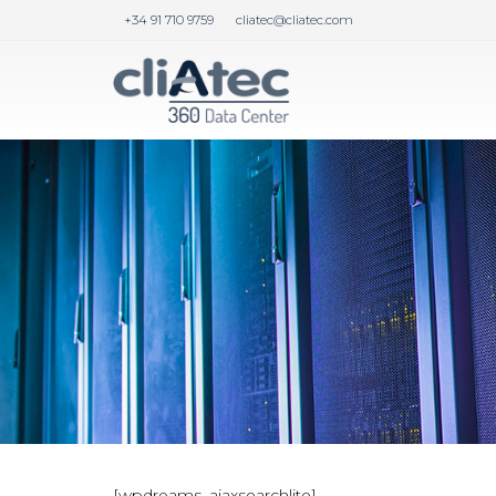
+34 91 710 9759
cliatec@cliatec.com
[wpdreams_ajaxsearchlite]