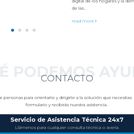
 de los hogares y la demanda
ore
UÉ PODEMOS AYU
CONTACTO
 personas para orientarte y dirigirte a la solución que necesita
formulario y recibirás nuestra asistencia..
Servicio de Asistencia Técnica 24x7
Llámenos para cualquier consulta técnica o avería.