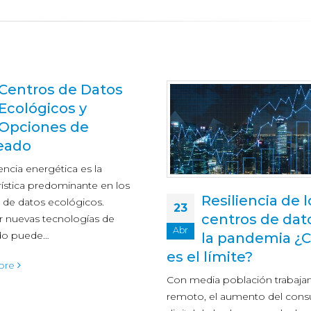
Data Center
04
autoabastecid
Oct
con energías
renovables
La continua expansión y desar
de los data center nos obliga 
Resiliencia de los
reflexionar sobre varias cuest
centros de datos a
relacionadas con la…
la pandemia ¿Cuál
read more
 límite?
ia población trabajando en
, el aumento del consumo