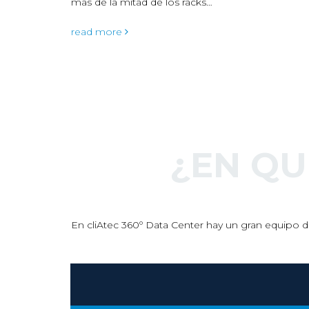
ks…
digital
de las…
read m
¿EN Q
En cliAtec 360º Data Center hay un gran equipo de