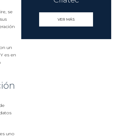
re, se
 sus
VER MÁS
eración
con un
 Y es en
a
ción
 de
 datos
 es uno