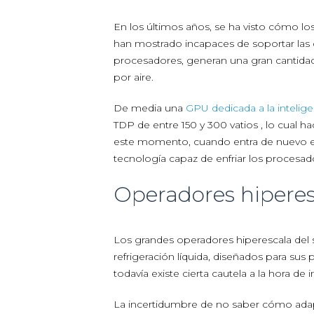
En los últimos años, se ha visto cómo los
han mostrado incapaces de soportar las c
procesadores, generan una gran cantidad
por aire.
De media una
GPU dedicada a la inteligen
TDP de entre 150 y 300 vatios , lo cual h
este momento, cuando entra de nuevo en e
tecnología capaz de enfriar los procesad
Operadores hiperes
Los grandes operadores hiperescala del
refrigeración líquida, diseñados para sus
todavía existe cierta cautela a la hora d
La incertidumbre de no saber cómo adaptar