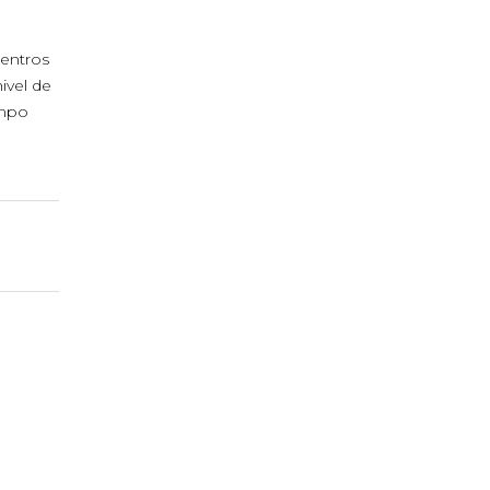
centros
ivel de
empo