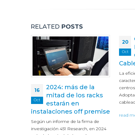
RELATED
POSTS
Centros de Datos
20
Ecológicos y
Oct
Opciones de
Cableado
La eficiencia energética es la
característica predominante en los
la
centros de datos ecológicos.
23
racks
Adoptar nuevas tecnologías de
Abr
cableado puede…
premise
es el
read more
ma de
Con med
, en 2024
remoto