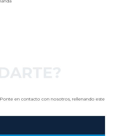
aprovisionándose de grandes
terrenos…
read more
DARTE?
s. Ponte en contacto con nosotros, rellenando este