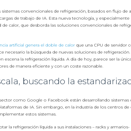
 sistemas convencionales de refrigeración, basados en flujo de ai
argas de trabajo de IA. Esta nueva tecnología, y especialmente
 de calor, que desborda las soluciones convencionales de refrig
cia artificial genera el doble de calor
que una CPU de servidor 
ace necesario la búsqueda de nuevas soluciones de refrigeración.
scena la refrigeración líquida. A día de hoy, parece ser la únic
ores de manera eficiente y con un coste razonable.
cala, buscando la estandariza
 sector como Google o Facebook están desarrollando sistemas
 plataformas de IA. Sin embargo, en la industria de los centros de
e implementar estos sistemas.
 la refrigeración líquida a sus instalaciones – racks y armarios-