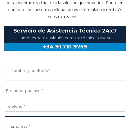
CONTACTO
En cliAtec 360º Data Center hay un gran equipo de personas
para orientarte y dirigirte a la solución que necesitas. Ponte en
contacto con nosotros, rellenando este formulario y recibirás
nuestra asistencia..
Servicio de Asistencia Técnica 24x7
Llámenos para cualquier consulta técnica o avería.
+34 91 710 9759