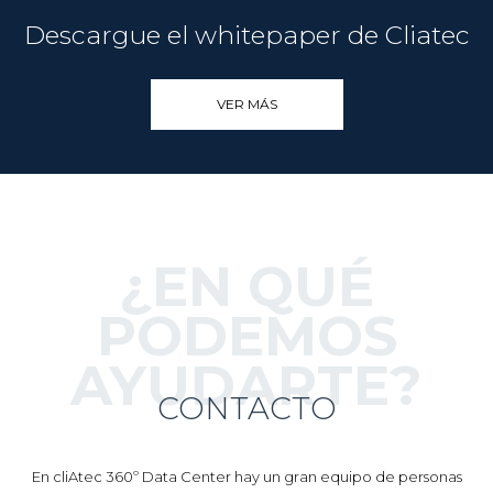
Uncategorized
Descargue el whitepaper de Cliatec
VER MÁS
¿EN QUÉ
PODEMOS
AYUDARTE?