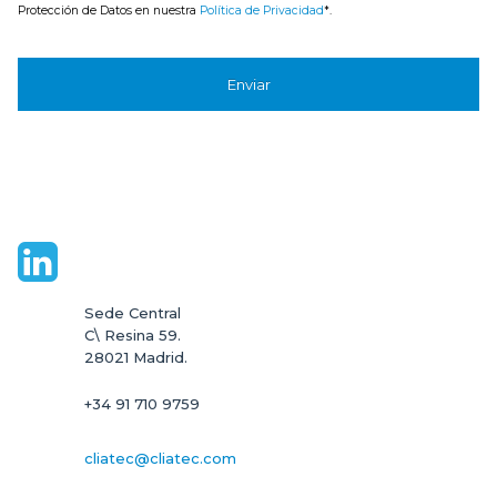
solicitada; Legitimación: Consentimiento del usuario;
Destinatarios:
Solo se
realizan cesiones si existe una obligación legal;
Derechos:
Acceder, rectificar y
suprimir, así como otros derechos, como se indica en la información adicional;
Información Adicional:
Puede consultar la información completa de
Protección de Datos en nuestra
Política de Privacidad
*.
Sede Central

C\ Resina 59.

28021 Madrid.
+34 91 710 9759