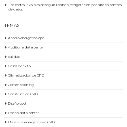
¿Qué supondría un apagón digital de cables submarinos?
Apagón: así se mantuvo la actividad en los centros de datos
Los costes invisibles de seguir usando refrigeración por aire en centros
de datos
TEMAS
Ahorro energetico cpd
Auditoria data center
calidad
Casos de éxito
Climatización de CPD
Commissioning
Construccion CPD
Diseño cpd