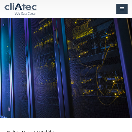
[wpdreams_ajaxsearchlite]