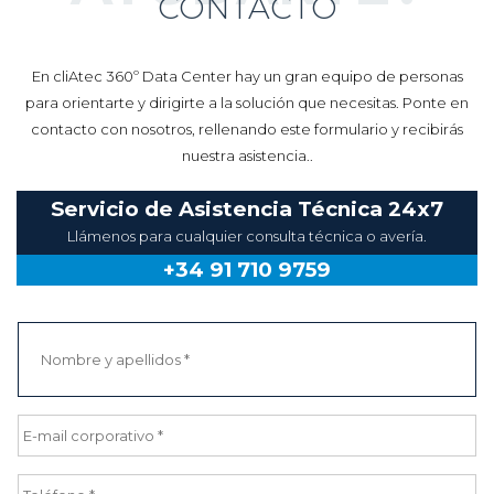
AYUDARTE?
CONTACTO
En cliAtec 360º Data Center hay un gran equipo de personas
para orientarte y dirigirte a la solución que necesitas. Ponte en
contacto con nosotros, rellenando este formulario y recibirás
nuestra asistencia..
Servicio de Asistencia Técnica 24x7
Llámenos para cualquier consulta técnica o avería.
+34 91 710 9759