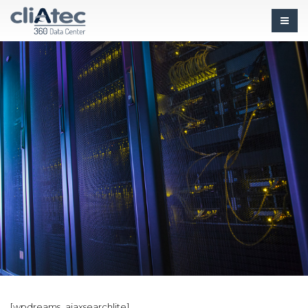
[wpdreams_ajaxsearchlite]