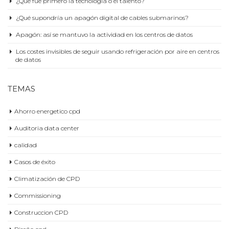
¿Qué fue primero la tecnología o el talento?
¿Qué supondría un apagón digital de cables submarinos?
Apagón: así se mantuvo la actividad en los centros de datos
Los costes invisibles de seguir usando refrigeración por aire en centros
de datos
TEMAS
Ahorro energetico cpd
Auditoria data center
calidad
Casos de éxito
Climatización de CPD
Commissioning
Construccion CPD