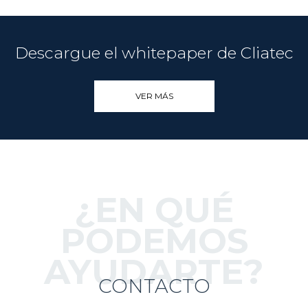
Descargue el whitepaper de Cliatec
VER MÁS
¿EN QUÉ
PODEMOS
AYUDARTE?
CONTACTO