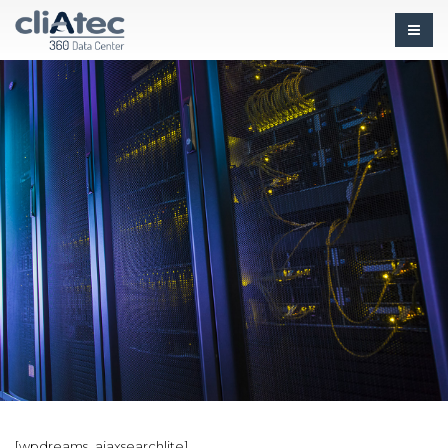
[wpdreams_ajaxsearchlite]