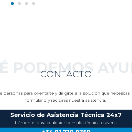
UÉ PODEMOS AYU
CONTACTO
 personas para orientarte y dirigirte a la solución que necesita
formulario y recibirás nuestra asistencia..
Servicio de Asistencia Técnica 24x7
Llámenos para cualquier consulta técnica o avería.