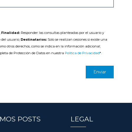
;
Finalidad:
Responder las consultas planteadas por el usuario y
 del usuario;
Destinatarios:
Solo se realizan cesiones si existe una
como otros derechos, como se indica en la información adicional;
pleta de Protección de Datos en nuestra
Política de Privacidad
*.
IMOS POSTS
LEGAL