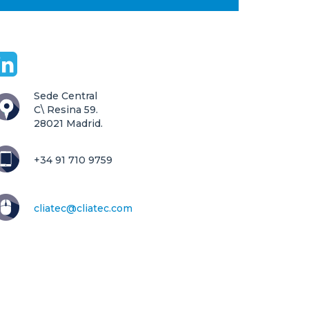
Sede Central

C\ Resina 59.

28021 Madrid.
+34 91 710 9759
cliatec@cliatec.com