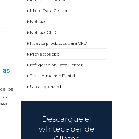
Micro Data Center
Noticias
Noticias CPD
Nuevos productos para CPD
Proyectos cpd
Data Center
P
04
refrigeración Data Center
11
alas
autoabastecidos
c
Oct
Ene
Transformación Digital
con energías
En
renovables
Uncategorized
los coste
de los
20% del g
ios,
La continua expansión y desarrollo
En un proy
ases…
de los data center nos obliga a
costes…
reflexionar sobre varias cuestiones
Descargue el
relacionadas con la…
read mor
whitepaper de
read more
Cliatec