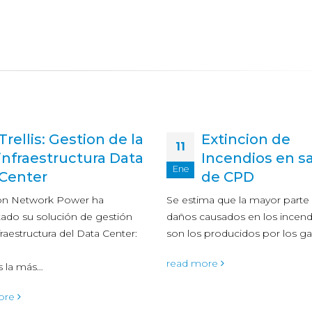
Trellis: Gestion de la
Extincion de
11
infraestructura Data
Incendios en s
Ene
Center
de CPD
n Network Power ha
Se estima que la mayor parte 
ado su solución de gestión
daños causados en los incend
fraestructura del Data Center:
son los producidos por los g
read more
es la más…
ore