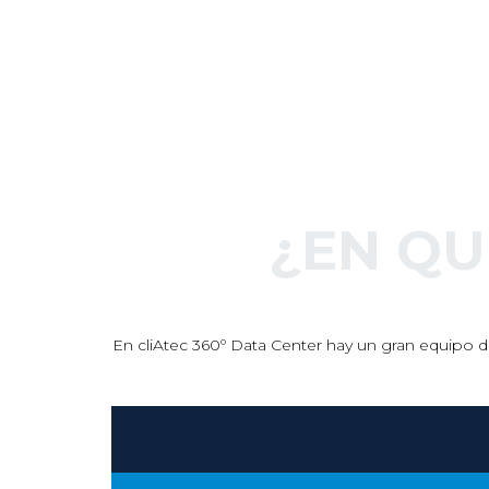
¿EN Q
En cliAtec 360º Data Center hay un gran equipo de