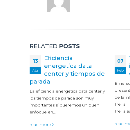
RELATED
POSTS
Eficiencia
13
07
 para
energetica data
Abr
Feb
center y tiempos de
parada
eado
Emerso
ter
present
La eficiencia energética data center y
n los
de la in
los tiempos de parada son muy
ón, ya
Trellis
importantes si queremos un buen
Trellis 
enfoque en…
read m
read more