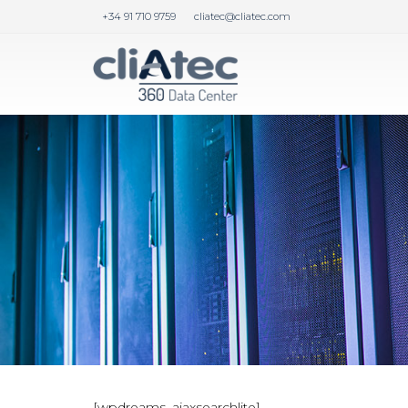
+34 91 710 9759
cliatec@cliatec.com
[wpdreams_ajaxsearchlite]