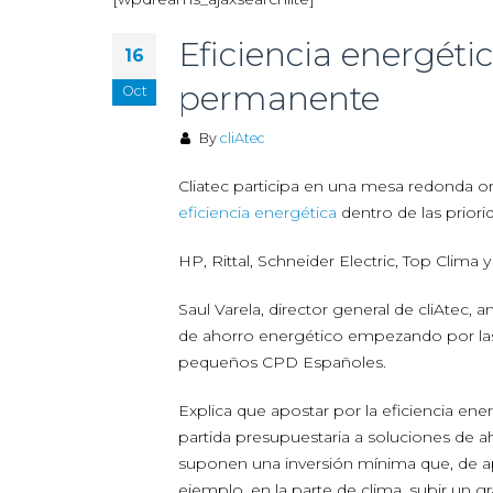
Eficiencia energéti
16
permanente
Oct
By
cliAtec
Cliatec participa en una mesa redonda o
eficiencia energética
dentro de las priori
HP, Rittal, Schneider Electric, Top Clima y
Saul Varela, director general de cliAtec,
de ahorro energético empezando por las 
pequeños CPD Españoles.
Explica que apostar por la eficiencia ene
partida presupuestaria a soluciones de a
suponen una inversión mínima que, de apli
ejemplo, en la parte de clima, subir un