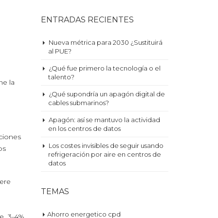
ENTRADAS RECIENTES
Nueva métrica para 2030 ¿Sustituirá
al PUE?
¿Qué fue primero la tecnología o el
talento?
ne la
¿Qué supondría un apagón digital de
cables submarinos?
Apagón: así se mantuvo la actividad
en los centros de datos
uciones
Los costes invisibles de seguir usando
os
refrigeración por aire en centros de
datos
uere
TEMAS
Ahorro energetico cpd
re 3-4%