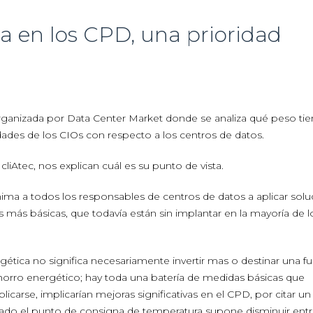
ca en los CPD, una prioridad
rganizada por Data Center Market donde se analiza qué peso tie
dades de los CIOs con respecto a los centros de datos.
 cliAtec, nos explican cuál es su punto de vista.
 anima a todos los responsables de centros de datos a aplicar sol
más básicas, que todavía están sin implantar en la mayoría de l
rgética no significa necesariamente invertir mas o destinar una f
horro energético; hay toda una batería de medidas básicas que
carse, implicarían mejoras significativas en el CPD, por citar un
 grado el punto de consigna de temperatura supone disminuir ent