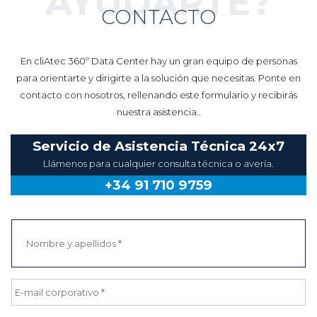
AYUDARTE?
CONTACTO
En cliAtec 360º Data Center hay un gran equipo de personas
para orientarte y dirigirte a la solución que necesitas. Ponte en
contacto con nosotros, rellenando este formulario y recibirás
nuestra asistencia..
Servicio de Asistencia Técnica 24x7
Llámenos para cualquier consulta técnica o avería.
+34 91 710 9759