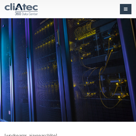
[wpdreams_ajaxsearchlite]