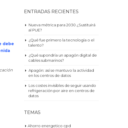
ENTRADAS RECIENTES
Nueva métrica para 2030 ¿Sustituirá
al PUE?
¿Qué fue primero la tecnología o el
se debe
talento?
enida
¿Qué supondría un apagón digital de
cables submarinos?
icación
Apagón: así se mantuvo la actividad
en los centros de datos
Los costes invisibles de seguir usando
refrigeración por aire en centros de
datos
TEMAS
Ahorro energetico cpd