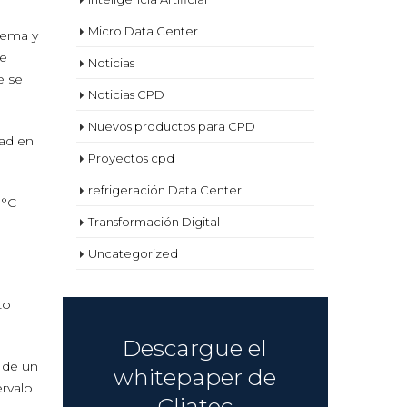
Micro Data Center
stema y
de
Noticias
e se
Noticias CPD
Nuevos productos para CPD
dad en
Proyectos cpd
refrigeración Data Center
3°C
Transformación Digital
Uncategorized
to
Descargue el
 de un
whitepaper de
rvalo
Cliatec