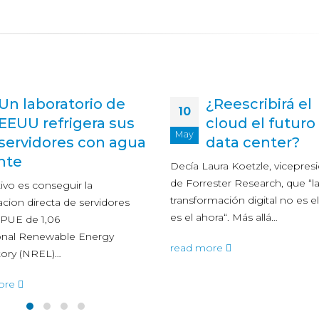
Un laboratorio de
¿Reescribirá el
10
EEUU refrigera sus
cloud el futuro
May
servidores con agua
data center?
nte
Decía Laura Koetzle, vicepres
de Forrester Research, que “l
tivo es conseguir la
transformación digital no es el
racion directa de servidores
es el ahora“. Más allá…
PUE de 1,06
onal Renewable Energy
read more
tory (NREL)…
ore