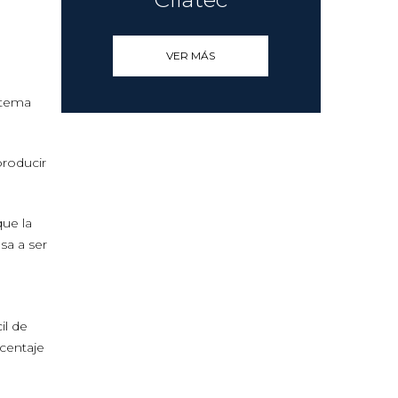
VER MÁS
stema
producir
que la
sa a ser
il de
rcentaje