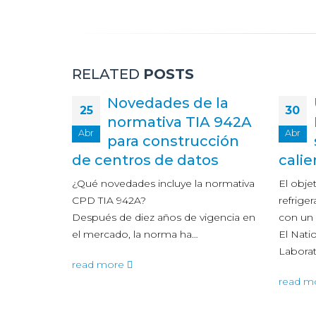
RELATED
POSTS
Novedades de la
25
30
normativa TIA 942A
Abr
Abr
para construcción
de centros de datos
calie
¿Qué novedades incluye la normativa
El obje
CPD TIA 942A?
refrige
Después de diez años de vigencia en
con un 
que
el mercado, la norma ha…
El Nati
Labora
n los
read more
read m
nzar
dación