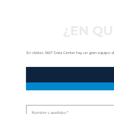
ón digital
¿EN Q
En cliAtec 360º Data Center hay un gran equipo de