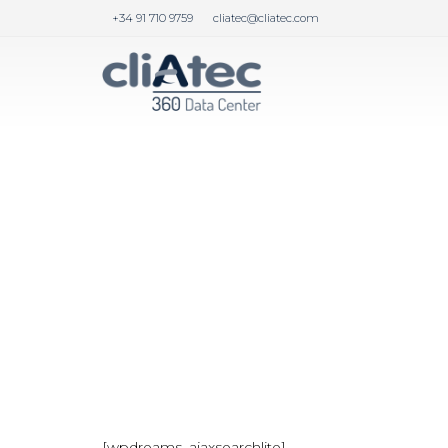
+34 91 710 9759
cliatec@cliatec.com
[wpdreams_ajaxsearchlite]