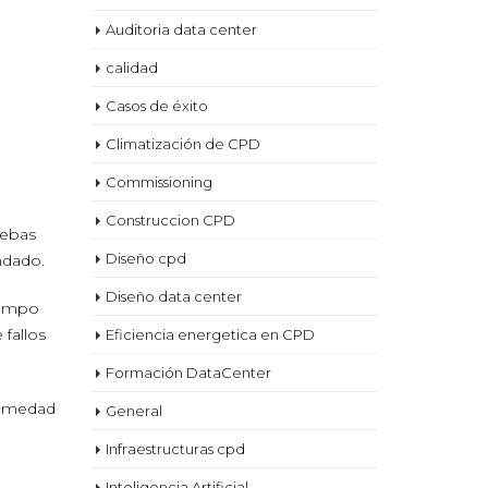
Auditoria data center
calidad
Casos de éxito
Climatización de CPD
Commissioning
Construccion CPD
uebas
Diseño cpd
ndado.
Diseño data center
iempo
fallos
Eficiencia energetica en CPD
Formación DataCenter
 humedad
General
Infraestructuras cpd
Inteligencia Artificial