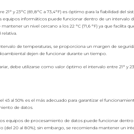
 21° y 23°C (69,8°C a 73,4°F) es óptimo para la fiabilidad del si
os equipos informáticos puede funcionar dentro de un intervalo 
antener un nivel cercano a los 22 °C (71,6 °F) ya que facilita qu
elativa.
e intervalo de temperaturas, se proporciona un margen de seguri
ioambiental dejen de funcionar durante un tiempo.
riar, debe utilizarse como valor óptimo el intervalo entre 21° y 2
el 45 al 50% es el más adecuado para garantizar el funcionamien
miento de datos.
e los equipos de procesamiento de datos puede funcionar dentro
o (del 20 al 80%); sin embargo, se recomienda mantener un inte