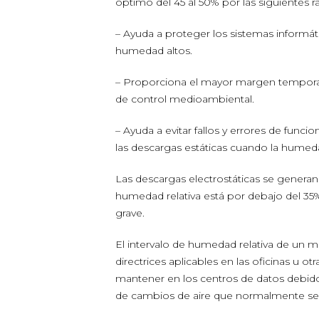
óptimo del 45 al 50% por las siguientes r
– Ayuda a proteger los sistemas informá
humedad altos.
– Proporciona el mayor margen temporal
de control medioambiental.
– Ayuda a evitar fallos y errores de fun
las descargas estáticas cuando la humeda
Las descargas electrostáticas se generan c
humedad relativa está por debajo del 35
grave.
El intervalo de humedad relativa de un 
directrices aplicables en las oficinas u o
mantener en los centros de datos debido a
de cambios de aire que normalmente se