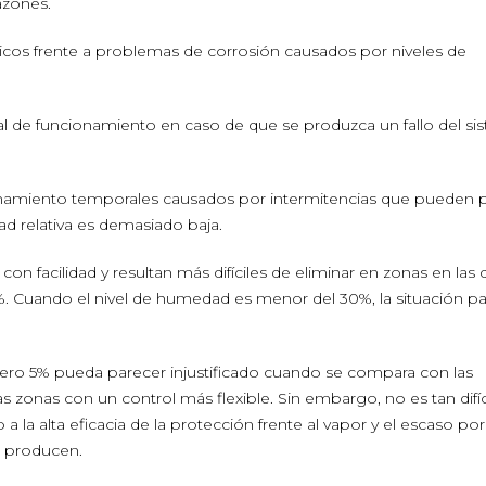
azones.
ticos frente a problemas de corrosión causados por niveles de
 de funcionamiento en caso de que se produzca un fallo del si
cionamiento temporales causados por intermitencias que pueden 
d relativa es demasiado baja.
on facilidad y resultan más difíciles de eliminar en zonas en las 
%. Cuando el nivel de humedad es menor del 30%, la situación pa
mero 5% pueda parecer injustificado cuando se compara con las
tras zonas con un control más flexible. Sin embargo, no es tan difíc
 la alta eficacia de la protección frente al vapor y el escaso po
 producen.