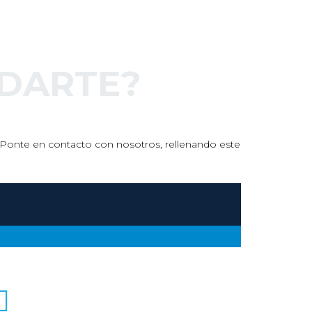
para trabajar en el sector de los
un congre
centros…
read mor
read more
DARTE?
s. Ponte en contacto con nosotros, rellenando este