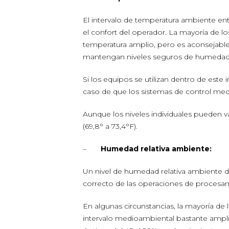
El intervalo de temperatura ambiente entre
el confort del operador. La mayoría de l
temperatura amplio, pero es aconsejable m
mantengan niveles seguros de humedad r
Si los equipos se utilizan dentro de est
caso de que los sistemas de control med
Aunque los niveles individuales pueden va
(69,8° a 73,4°F).
–
Humedad relativa ambiente:
Un nivel de humedad relativa ambiente d
correcto de las operaciones de procesa
En algunas circunstancias, la mayoría d
intervalo medioambiental bastante ampli