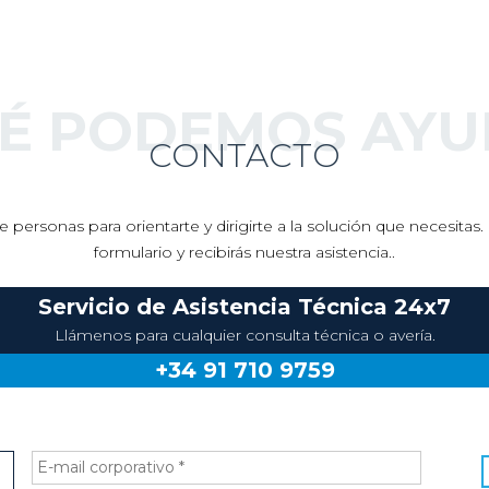
UÉ PODEMOS AYU
CONTACTO
 personas para orientarte y dirigirte a la solución que necesita
formulario y recibirás nuestra asistencia..
Servicio de Asistencia Técnica 24x7
Llámenos para cualquier consulta técnica o avería.
+34 91 710 9759