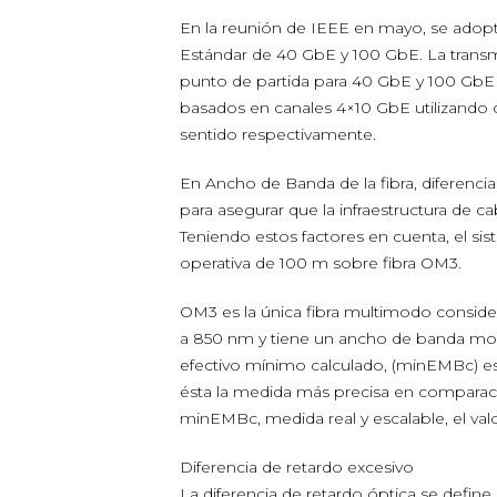
En la reunión de IEEE en mayo, se adopt
Estándar de 40 GbE y 100 GbE. La trans
punto de partida para 40 GbE y 100 GbE 
basados en canales 4×10 GbE utilizando cu
sentido respectivamente.
En Ancho de Banda de la fibra, diferenci
para asegurar que la infraestructura de 
Teniendo estos factores en cuenta, el si
operativa de 100 m sobre fibra OM3.
OM3 es la única fibra multimodo conside
a 850 nm y tiene un ancho de banda mo
efectivo mínimo calculado, (minEMBc) es
ésta la medida más precisa en comparaci
minEMBc, medida real y escalable, el valo
Diferencia de retardo excesivo
La diferencia de retardo óptica se defin