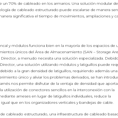
 un 70% de cableado en los armarios. Una solución modular de 
logía de cableado estructurado puede escalarse de manera senc
manera significativa el tiempo de movimientos, ampliaciones y 
oncal y módulos funciona bien en la mayoría de los espacios de 
imientos únicos del Área de Almacenamiento (SAN – Storage Ar
 Director, a menudo necesita una solución especializada. Debido
ector, una solución utilizando módulos y latiguillos puede requ
debido a la gran densidad de latiguillos, requiriendo además una
erimiento único y aliviar los problemas derivados, se han introdu
rnés nos permite disfrutar de la ventaja de densidad que aporta
 utilización de conectores sencillos en la interconexión con la
 mediante arneses en lugar de latiguillos individuales, reduce la
igual que en los organizadores verticales y bandejas de cable.
de cableado estructurado, una infraestructura de cableado basa