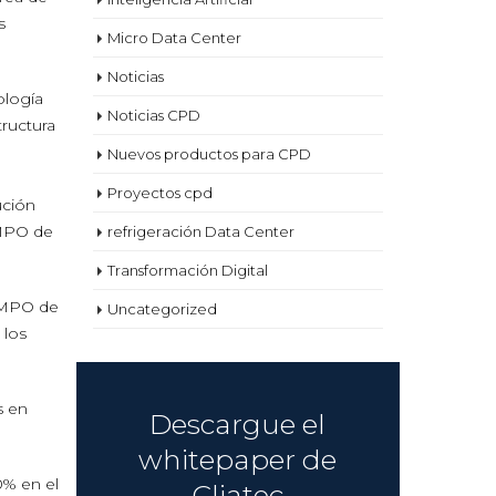
s
Micro Data Center
Noticias
ología
Noticias CPD
tructura
Nuevos productos para CPD
Proyectos cpd
ución
 MPO de
refrigeración Data Center
Transformación Digital
s MPO de
Uncategorized
 los
s en
Descargue el
whitepaper de
0% en el
Cliatec