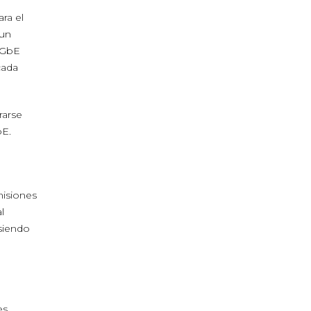
ra el
 un
 GbE
cada
rarse
bE.
misiones
l
siendo
es