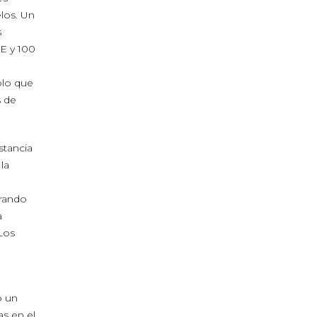
elos. Un
s
E y 100
olo que
s de
stancia
la
erando
a
Los
o un
as en el