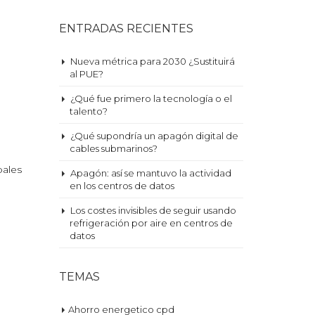
ENTRADAS RECIENTES
Nueva métrica para 2030 ¿Sustituirá
al PUE?
¿Qué fue primero la tecnología o el
talento?
¿Qué supondría un apagón digital de
cables submarinos?
pales
Apagón: así se mantuvo la actividad
en los centros de datos
Los costes invisibles de seguir usando
refrigeración por aire en centros de
datos
TEMAS
Ahorro energetico cpd