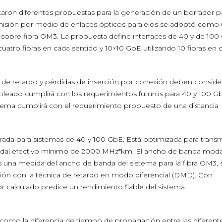
aron diferentes propuestas para la generación de un borrador pa
misión por medio de enlaces ópticos paralelos se adoptó como
sobre fibra OM3. La propuesta define interfaces de 40 y de 100
atro fibras en cada sentido y 10×10 GbE utilizando 10 fibras en 
a de retardo y pérdidas de inserción por conexión deben conside
cableado cumplirá con los requerimientos futuros para 40 y 100 G
stema cumplirá con el requerimiento propuesto de una distancia
rada para sistemas de 40 y 100 GbE. Está optimizada para trans
dal efectivo mínimo de 2000 MHz*km. El ancho de banda moda
 una medida del ancho de banda del sistema para la fibra OM3, 
ón con la técnica de retardo en modo diferencial (DMD). Con
r calculado predice un rendimiento fiable del sistema.
e como la diferencia de tiempo de propagación entre las diferent