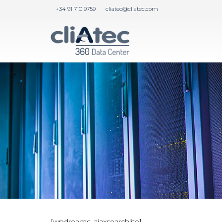
+34 91 710 9759
cliatec@cliatec.com
[wpdreams_ajaxsearchlite]