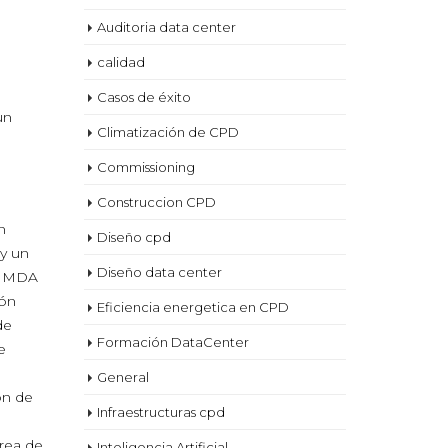
Auditoria data center
calidad
Casos de éxito
un
Climatización de CPD
Commissioning
Construccion CPD
n
Diseño cpd
 y un
Diseño data center
 – MDA
ión
Eficiencia energetica en CPD
de
Formación DataCenter
e
General
ón de
Infraestructuras cpd
rea de
Inteligencia Artificial