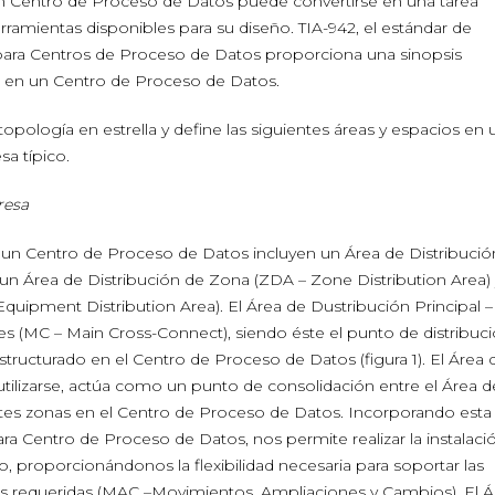
un Centro de Proceso de Datos puede convertirse en una tarea
rramientas disponibles para su diseño. TIA-942, el estándar de
para Centros de Proceso de Datos proporciona una sinopsis
 en un Centro de Proceso de Datos.
topología en estrella y define las siguientes áreas y espacios en 
a típico.
resa
un Centro de Proceso de Datos incluyen un Área de Distribució
, un Área de Distribución de Zona (ZDA – Zone Distribution Area)
quipment Distribution Area). El Área de Dustribución Principal
les (MC – Main Cross-Connect), siendo éste el punto de distribuc
structurado en el Centro de Proceso de Datos (figura 1). El Área 
tilizarse, actúa como un punto de consolidación entre el Área d
entes zonas en el Centro de Proceso de Datos. Incorporando esta
ra Centro de Proceso de Datos, nos permite realizar la instalaci
, proporcionándonos la flexibilidad necesaria para soportar las
as requeridas (MAC –Movimientos, Ampliaciones y Cambios). El Á