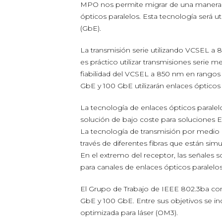
MPO nos permite migrar de una manera se
ópticos paralelos. Esta tecnología será ut
(GbE).
La transmisión serie utilizando VCSEL a 
es práctico utilizar transmisiones serie 
fiabilidad del VCSEL a 850 nm en rangos
GbE y 100 GbE utilizarán enlaces ópticos pa
La tecnología de enlaces ópticos parale
solución de bajo coste para soluciones E
La tecnología de transmisión por medio d
través de diferentes fibras que están si
En el extremo del receptor, las señales s
para canales de enlaces ópticos paralelos
El Grupo de Trabajo de IEEE 802.3ba co
GbE y 100 GbE. Entre sus objetivos se in
optimizada para láser (OM3).