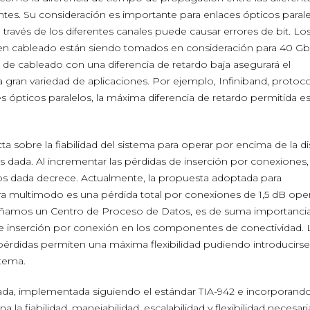
rentes. Su consideración es importante para enlaces ópticos paral
a través de los diferentes canales puede causar errores de bit. Lo
 en cableado están siendo tomados en consideración para 40 Gb
a de cableado con una diferencia de retardo baja asegurará el
 gran variedad de aplicaciones. Por ejemplo, Infiniband, protoc
es ópticos paralelos, la máxima diferencia de retardo permitida e
ta sobre la fiabilidad del sistema para operar por encima de la di
dada. Al incrementar las pérdidas de inserción por conexiones, 
tos dada decrece. Actualmente, la propuesta adoptada para
ra multimodo es una pérdida total por conexiones de 1,5 dB op
eñamos un Centro de Proceso de Datos, es de suma importanci
 de inserción por conexión en los componentes de conectividad. 
érdidas permiten una máxima flexibilidad pudiendo introducirse
stema.
ada, implementada siguiendo el estándar TIA-942 e incorporand
a fiabilidad, manejabilidad, escalabilidad y flexibilidad necesari