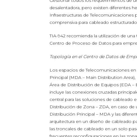
Gestionar todos los requerimientos de 
desalentadora, pero existen diferentes he
Infraestructuras de Telecomunicaciones 
comprensiva para cableado estructurado
TIA-942 recomienda la utilización de una 
Centro de Proceso de Datos para empres
Topología en el Centro de Datos de Emp
Los espacios de Telecomunicaciones en 
Principal (MDA – Main Distribution Area)
Área de Distribución de Equipos (EDA – E
incluye las conexiones cruzadas principa
central para las soluciones de cableado e
Distribución de Zona – ZDA, en caso de u
Distribución Principal – MDA y las difer
arquitectura en un diseño de cableado pa
las troncales de cableado en un solo paso
frecuentes reconfiguraciones en las zon