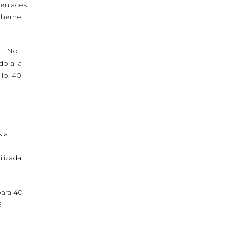
 enlaces
thernet
E. No
do a la
lo, 40
a
s a
ilizada
para 40
5