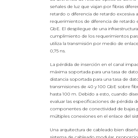
señales de luz que viajan por fibras dife
retardo o diferencia de retardo excesiva 
requerimientos de diferencia de retardo
GbE. El despliegue de una infraestructur
cumplimiento de los requerimientos para
utiliza la transmisión por medio de enlac
0,75 ns.
La pérdida de inserción en el canal impac
máxima soportada para una tasa de datos 
distancia soportada para una tasa de da
transmisiones de 40 y 100 GbE sobre fib
hasta 100 m. Debido a esto, cuando dis
evaluar las especificaciones de pérdida
componentes de conectividad de bajas p
múltiples conexiones en el enlace del si
Una arquitectura de cableado bien diseñ
sistema de cableado modular, proporciona l