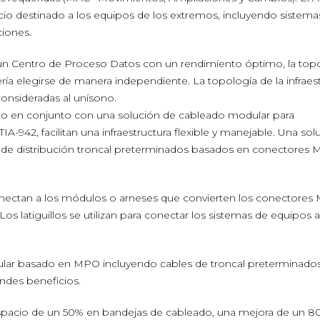
cio destinado a los equipos de los extremos, incluyendo sistema
iones.
 un Centro de Proceso Datos con un rendimiento óptimo, la top
ría elegirse de manera independiente. La topología de la infraes
onsideradas al unísono.
ado en conjunto con una solución de cableado modular para
A-942, facilitan una infraestructura flexible y manejable. Una sol
 de distribución troncal preterminados basados en conectores
conectan a los módulos o arneses que convierten los conectore
 Los latiguillos se utilizan para conectar los sistemas de equipos a
lar basado en MPO incluyendo cables de troncal preterminado
ndes beneficios.
espacio de un 50% en bandejas de cableado, una mejora de un 8