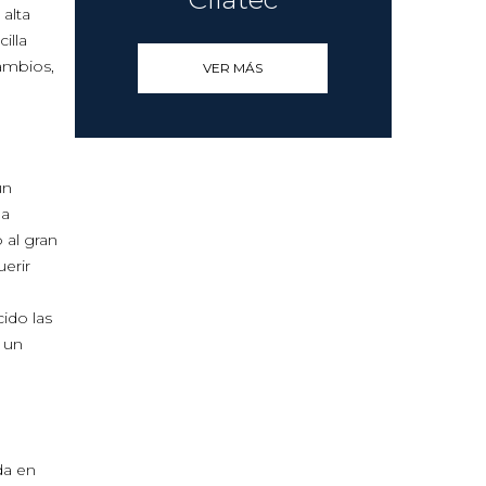
alta
illa
cambios,
VER MÁS
un
ea
 al gran
erir
cido las
 un
da en