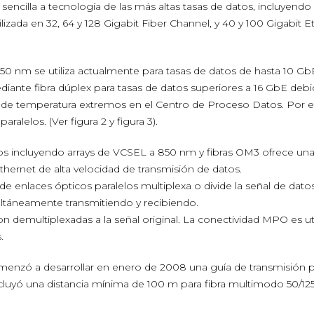
ncilla a tecnología de las más altas tasas de datos, incluyendo
ilizada en 32, 64 y 128 Gigabit Fiber Channel, y 40 y 100 Gigabit E
850 nm se utiliza actualmente para tasas de datos de hasta 10 Gb
mediante fibra dúplex para tasas de datos superiores a 16 GbE debi
 de temperatura extremos en el Centro de Proceso Datos. Por el
ralelos. (Ver figura 2 y figura 3).
los incluyendo arrays de VCSEL a 850 nm y fibras OM3 ofrece un
thernet de alta velocidad de transmisión de datos.
e enlaces ópticos paralelos multiplexa o divide la señal de dato
multáneamente transmitiendo y recibiendo.
on demultiplexadas a la señal original. La conectividad MPO es ut
.
menzó a desarrollar en enero de 2008 una guía de transmisión 
cluyó una distancia mínima de 100 m para fibra multimodo 50/12